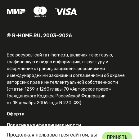
© R-HOME.RU, 2003–2026
Все ресурсы сайта r-home.ru, включая текстовую,
графическую и видео информацию, структуру и
оформление страниц, защищены российскими
и международными законами и соглашениями об охране
авторских прав и интеллектуальной собственности
(статьи 1259 и 1260 главы 70 «Авторское право»
Гражданского Кодекса Российской Федерации
от 18 декабря 2006 года N 230-ФЗ).
Оферта
Политика конфиденциальности
Продолжая пользоваться сайтом, вы
Карта сайта
ПРИНЯТЬ