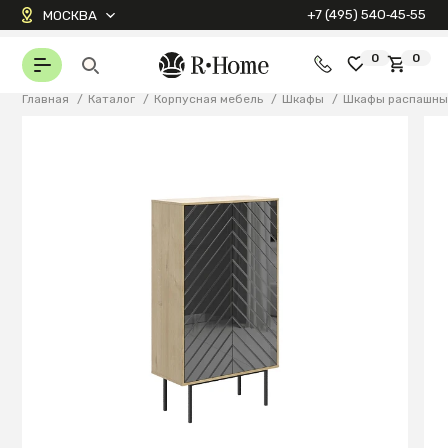
+7 (495) 540‑45‑55
МОСКВА
0
0
Главная
/
Каталог
/
Корпусная мебель
/
Шкафы
/
Шкафы распашны