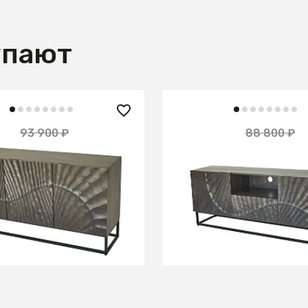
упают
 ₽
69 900 ₽
93 900 ₽
88 800 ₽
— 21%
 массива, ЛАХАРА
Тумба из массива, ЛАХ
Платина
В КОРЗИНУ
В КОРЗИНУ