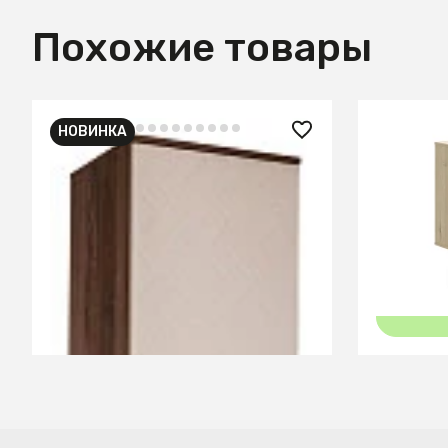
Похожие товары
НОВИНКА
3 000 ₽
30 690
Шкаф 1-дверный универсальный
Шкаф Bo
(без полок) Сканди_Беж
СООБЩИТЬ О ПОСТУПЛЕНИИ
Временно отсутствует