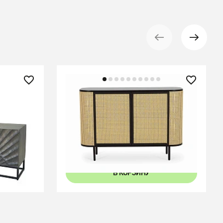
76 200 ₽
— 21%
Сервант Male
АРА
В КОРЗИНУ