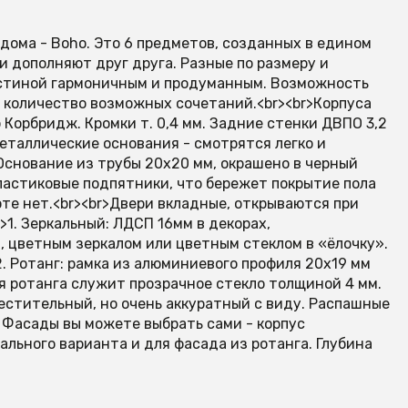
дома - Boho. Это 6 предметов, созданных в едином
и дополняют друг друга. Разные по размеру и
остиной гармоничным и продуманным. Возможность
т количество возможных сочетаний.<br><br>Корпуса
 Корбридж. Кромки т. 0,4 мм. Задние стенки ДВПО 3,2
металлические основания - смотрятся легко и
 Основание из трубы 20х20 мм, окрашено в черный
пластиковые подпятники, что бережет покрытие пола
те нет.<br><br>Двери вкладные, открываются при
1. Зеркальный: ЛДСП 16мм в декорах,
, цветным зеркалом или цветным стеклом в «ёлочку».
2. Ротанг: рамка из алюминиевого профиля 20х19 мм
ля ротанга служит прозрачное стекло толщиной 4 мм.
местительный, но очень аккуратный с виду. Распашные
 Фасады вы можете выбрать сами - корпус
ального варианта и для фасада из ротанга. Глубина