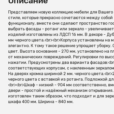
Описание
Представляем новую коллекцию мебели для Вашего 
стиле, которые прекрасно сочетаются между собой 
функционалу, вместе они сделают пространство г
выбрать фасады - ротанг или зеркало - увеличивае
изделий изготовлены из ЛДСП 16 мм. В декоре - Дуб
мм черного цвета.<br><br>Корпуса установлены на 
элегантно. К тому такое решение упрощает уборку.
цвет. Высота основания - 270 мм, установлено на 
от механических повреждений. Регулировки по высо
нажатии. Предусмотрены два варианта фасадов:<br>
соответствующих корпусам, с наклеенным зеркалом
На дверях кромка шириной 2 мм. черного цвета.<br>
черного цвета с вставкой из ротанга. Подложкой д
<br><br>Шкаф - низкий - 904 мм соответственно, в
двери - простой и надёжный механизм открывания.
изготовлен таким образом, что подходит и для зерк
шкафа 400 мм. Ширина - 840 мм.