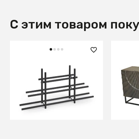
С этим товаром пок
11 990 ₽
73 900
Shizu Винная полка из черного
Комод из
металла
Платина
В КОРЗИНУ