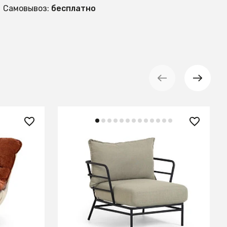
Самовывоз:
бесплатно
84 990 ₽
 корица/
Кресло Mareluz из черной стали
В КОРЗИНУ