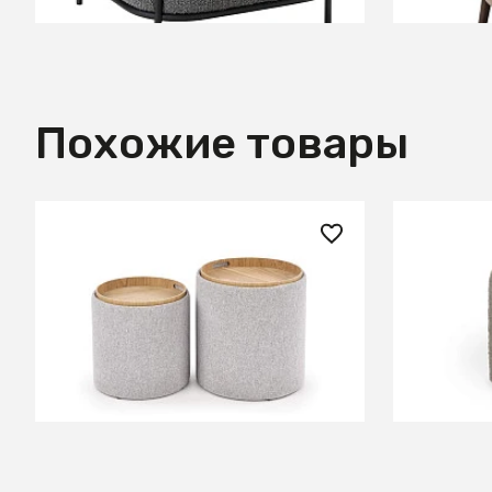
Похожие товары
18 660 ₽
15 300
Комплект Halmar AVIKO, 2 пуфа
Пуф Sha
(светло-серый)
СООБЩИТЬ О ПОСТУПЛЕНИИ
Временно отсутствует