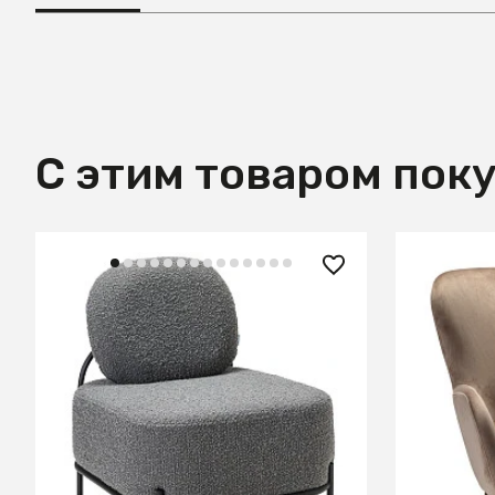
С этим товаром пок
37 800 ₽
31 400
Кресло Gawaii Dark grey
Кресло Д
В КОРЗИНУ