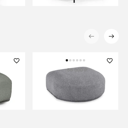
52 200 ₽
58 000 ₽
— 10%
— 10%
Пуф торцевой Fabro
В КОРЗИНУ