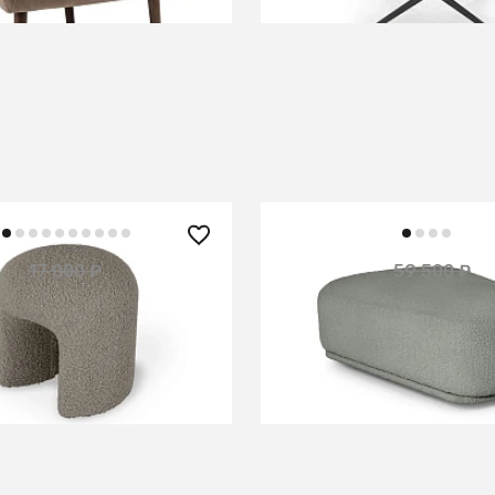
 ₽
53 550 ₽
17 000 ₽
59 500 ₽
— 10%
ggy
Пуф-трапеция Fabro
В КОРЗИНУ
В КОРЗИНУ