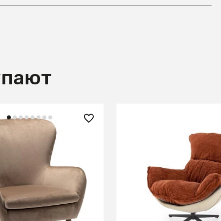
упают
 ₽
76 090 ₽
ижон Beige
Кресло HALMAR LOBSTER
черный
В КОРЗИНУ
В КОРЗИНУ