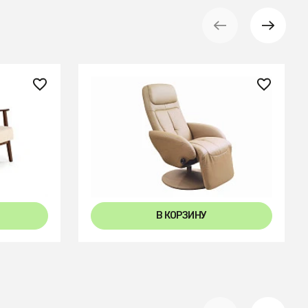
49 810 ₽
 tap.
Кресло раскладное Halmar
OPTIMA (бежевый)
В КОРЗИНУ