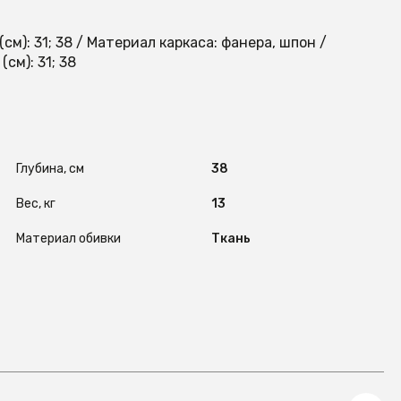
(см): 31; 38 / Материал каркаса: фанера, шпон /
см): 31; 38
Глубина, см
38
Вес, кг
13
Материал обивки
Ткань