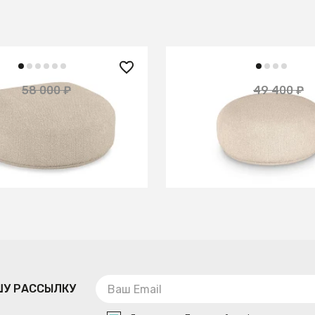
 ₽
44 460 ₽
58 000 ₽
49 400 ₽
— 10%
евой Fabro
Пуф круглый Fabro
В КОРЗИНУ
В КОРЗИНУ
ШУ РАССЫЛКУ