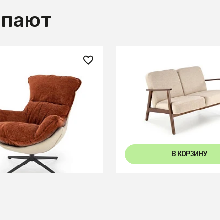
упают
 ₽
73 660 ₽
HALMAR LOBSTER корица/
Диван HALMAR MILANO 2S
Castel 15 бежевый/орех
В КОРЗИНУ
В КОРЗИНУ