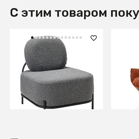
С этим товаром пок
37 800 ₽
76 090
Кресло Gawaii Dark grey
Кресло 
черный
В КОРЗИНУ