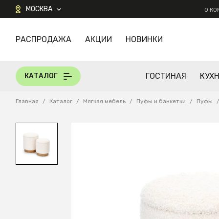
МОСКВА
О К
РАСПРОДАЖА
АКЦИИ
НОВИНКИ
КАТАЛОГ
ГОСТИНАЯ
КУХ
КАТАЛОГ
Главная
/
Каталог
/
Мягкая мебель
/
Пуфы и банкетки
/
Пуфы