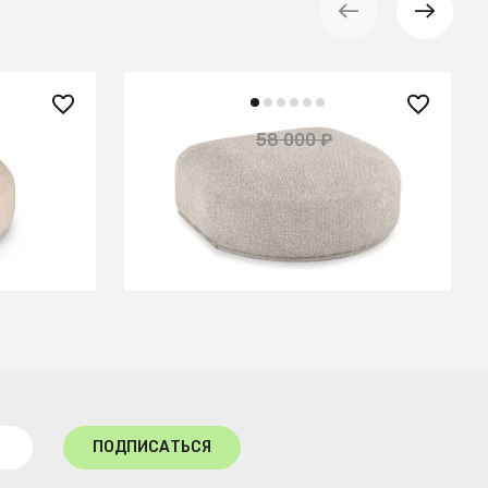
52 200 ₽
58 000 ₽
— 10%
— 10%
Пуф торцевой Fabro
В КОРЗИНУ
ПОДПИСАТЬСЯ