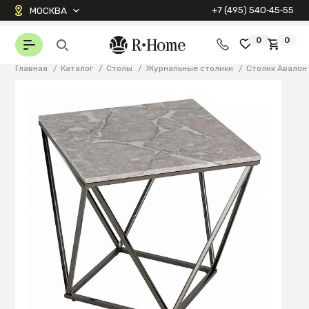
+7 (495) 540‑45‑55
МОСКВА
0
0
Главная
/
Каталог
/
Столы
/
Журнальные столики
/
Столик Авалон 