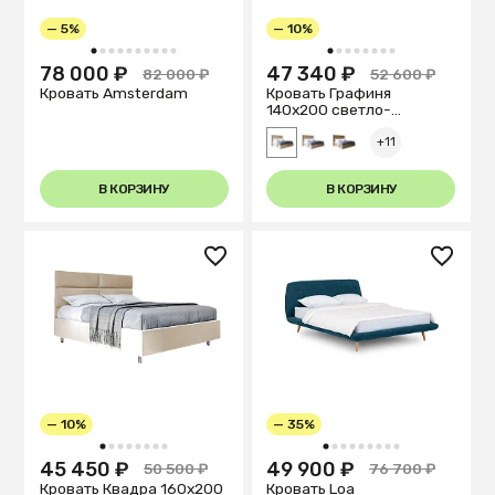
— 5%
— 10%
1
2
3
4
5
6
7
8
9
10
1
2
3
4
5
6
7
8
78 000 ₽
47 340 ₽
82 000 ₽
52 600 ₽
Кровать Amsterdam
Кровать Графиня
140х200 светло-
бежевого цвета
+11
В КОРЗИНУ
В КОРЗИНУ
— 10%
— 35%
1
2
3
4
5
6
7
8
1
2
3
4
5
6
7
8
9
45 450 ₽
49 900 ₽
50 500 ₽
76 700 ₽
Кровать Квадра 160х200
Кровать Loa