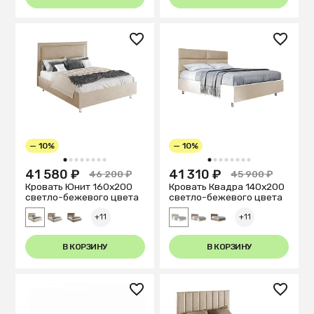
— 10%
— 10%
1
2
3
4
5
6
7
8
1
2
3
4
5
6
7
8
41 580 ₽
41 310 ₽
46 200 ₽
45 900 ₽
Кровать Юнит 160х200
Кровать Квадра 140х200
светло-бежевого цвета
светло-бежевого цвета
+11
+11
В КОРЗИНУ
В КОРЗИНУ