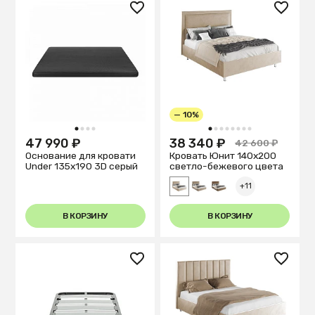
— 10%
1
2
3
4
1
2
3
4
5
6
7
8
47 990 ₽
38 340 ₽
42 600 ₽
Основание для кровати
Кровать Юнит 140х200
Under 135x190 3D серый
светло-бежевого цвета
+11
В КОРЗИНУ
В КОРЗИНУ