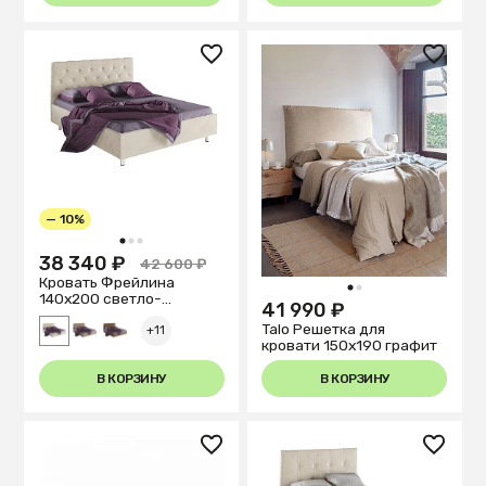
— 10%
1
2
3
38 340 ₽
42 600 ₽
Кровать Фрейлина
1
2
140х200 светло-
41 990 ₽
бежевого цвета
Talo Решетка для
+11
кровати 150x190 графит
В КОРЗИНУ
В КОРЗИНУ