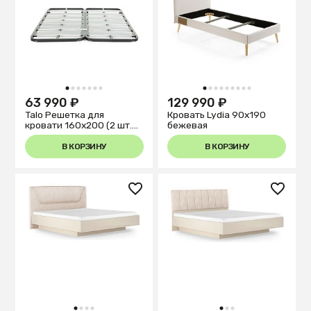
1
2
3
4
5
6
7
1
2
3
4
5
6
7
8
9
63 990 ₽
129 990 ₽
Talo Решетка для
Кровать Lydia 90х190
кровати 160х200 (2 шт.
бежевая
80х200) графит
В КОРЗИНУ
В КОРЗИНУ
1
2
3
4
1
2
3