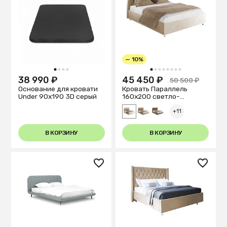
— 10%
1
2
3
4
1
2
3
4
5
6
7
8
38 990 ₽
45 450 ₽
50 500 ₽
Основание для кровати
Кровать Параллель
Under 90x190 3D серый
160х200 светло-
бежевого цвета
+11
В КОРЗИНУ
В КОРЗИНУ