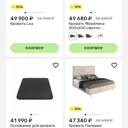
— 35%
— 10%
1
2
3
4
5
6
7
8
9
1
2
3
49 900 ₽
49 680 ₽
76 700 ₽
55 200 ₽
Кровать Loa
Кровать Фрейлина
200х200 светло-
бежевого цвета
+11
В КОРЗИНУ
В КОРЗИНУ
— 10%
1
2
3
4
1
2
3
4
5
6
7
8
41 990 ₽
47 340 ₽
52 600 ₽
Основание для кровати
Кровать Палермо