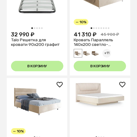
— 10%
1
2
3
4
5
1
2
3
4
5
6
7
8
32 990 ₽
41 310 ₽
45 900 ₽
Talo Решетка для
Кровать Параллель
кровати 90х200 графит
140х200 светло-
бежевого цвета
+11
В КОРЗИНУ
В КОРЗИНУ
— 10%