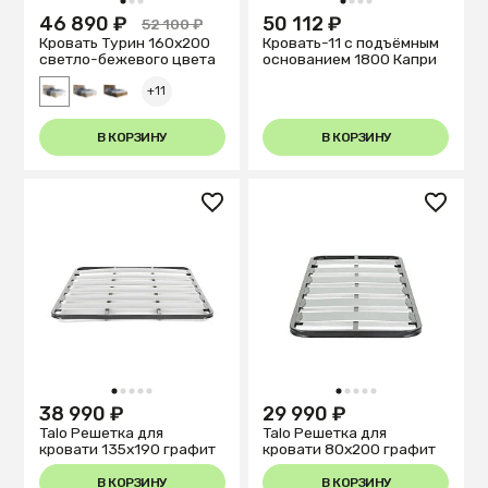
1
2
3
1
2
3
4
46 890 ₽
50 112 ₽
52 100 ₽
Кровать Турин 160х200
Кровать-11 с подъёмным
светло-бежевого цвета
основанием 1800 Капри
+11
В КОРЗИНУ
В КОРЗИНУ
1
2
3
4
5
1
2
3
4
5
38 990 ₽
29 990 ₽
Talo Решетка для
Talo Решетка для
кровати 135х190 графит
кровати 80х200 графит
В КОРЗИНУ
В КОРЗИНУ