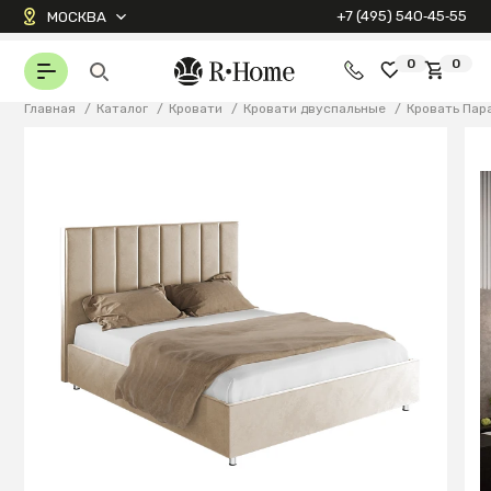
+7 (495) 540‑45‑55
МОСКВА
0
0
Главная
/
Каталог
/
Кровати
/
Кровати двуспальные
/
Кровать Пар