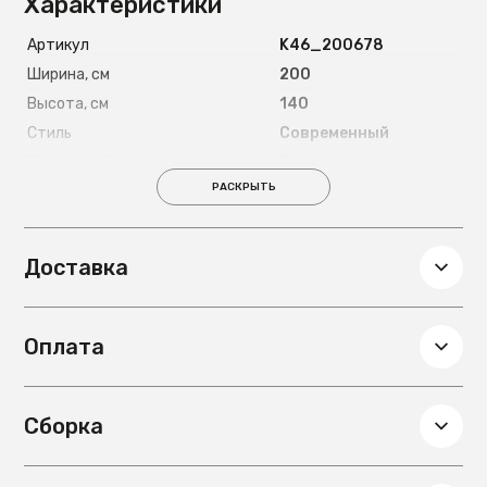
Характеристики
Артикул
K46_200678
Ширина, см
200
Высота, см
140
Стиль
Современный
Подъёмный механизм
Есть
РАСКРЫТЬ
Страна
Россия
Длина спального места, см
200
Ширина спального места, см
160
Доставка
Материал ножек
Металлические 8
см
Глубина, см
160
Оплата
Вес, кг
125
Материал основания под
металлокаркас с
матрас
деревянными
Сборка
ламелями
Материал обивки
Микровелюр