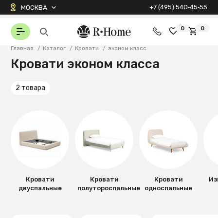
+7 (495) 540‑45‑55
МОСКВА
0
0
Главная
/
Каталог
/
Кровати
/
эконом класс
Кровати эконом класса
2 товара
Кровати
Кровати
Кровати
Из
двуспальные
полутороспальные
односпальные