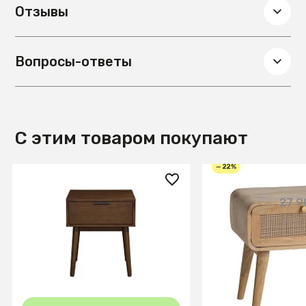
Отзывы
Вопросы-ответы
С этим товаром покупают
— 22%
23 800 ₽
21 900 ₽
27 9
Тумба прикроватная Halmar
Тумбочка прикро
CASSINA (орех)
массива, АЛЬРИК