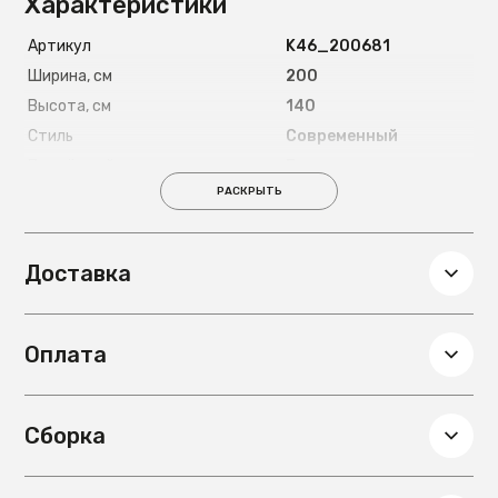
Характеристики
Артикул
K46_200681
Ширина, см
200
Высота, см
140
Стиль
Современный
Подъёмный механизм
Есть
РАСКРЫТЬ
Страна
Россия
Длина спального места, см
200
Ширина спального места, см
160
Доставка
Материал ножек
Металлические 8
см
Глубина, см
160
Оплата
Вес, кг
125
Материал основания под
металлокаркас с
матрас
деревянными
Сборка
ламелями
Материал обивки
Микровелюр