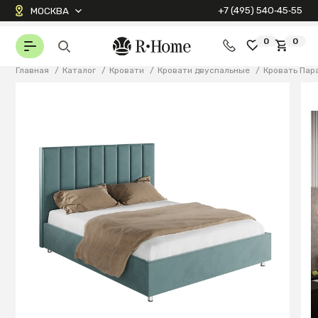
+7 (495) 540‑45‑55
МОСКВА
0
0
Главная
/
Каталог
/
Кровати
/
Кровати двуспальные
/
Кровать Пар