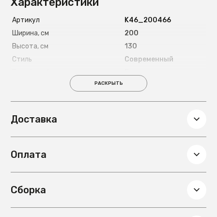
Характеристики
Артикул
K46_200466
Ширина, см
200
Высота, см
130
Стиль
Современный
Подъёмный механизм
Есть
РАСКРЫТЬ
Страна
Россия
Длина спального места, см
200
Ширина спального места, см
200
Доставка
Материал ножек
Металлические 8
см
Глубина, см
200
Оплата
Вес, кг
140
Материал основания под
металлокаркас с
матрас
деревянными
Сборка
ламелями
Материал обивки
Микровелюр