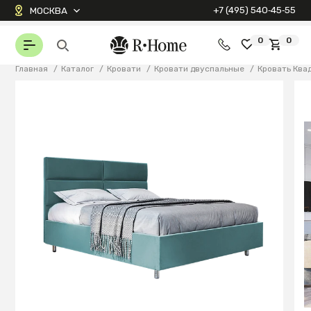
+7 (495) 540‑45‑55
МОСКВА
0
0
Главная
/
Каталог
/
Кровати
/
Кровати двуспальные
/
Кровать Ква