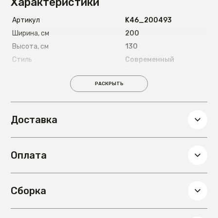
Характеристики
Артикул
K46_200493
Ширина, см
200
Высота, см
130
Стиль
Современный
Подъёмный механизм
Есть
РАСКРЫТЬ
Страна
Россия
Длина спального места, см
200
Ширина спального места, см
180
Доставка
Материал ножек
Металлические 8
см
Глубина, см
180
Оплата
Вес, кг
130
Материал основания под
металлокаркас с
матрас
деревянными
Сборка
ламелями
Материал обивки
Микровелюр