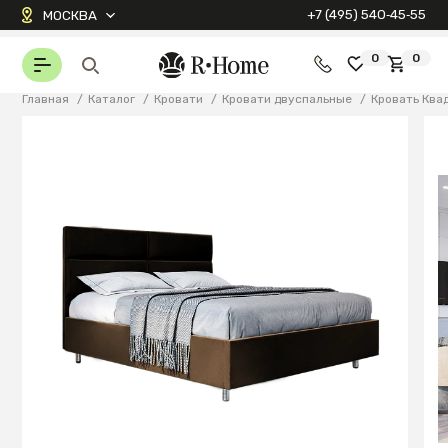
+7 (495) 540‑45‑55
МОСКВА
0
0
Главная
/
Каталог
/
Кровати
/
Кровати двуспальные
/
Кровать Ква