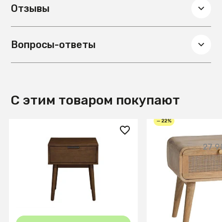
Отзывы
Вопросы-ответы
С этим товаром покупают
— 22%
23 800 ₽
21 900 ₽
27 9
Тумба прикроватная Halmar
Тумбочка прикро
CASSINA (орех)
массива, АЛЬРИК