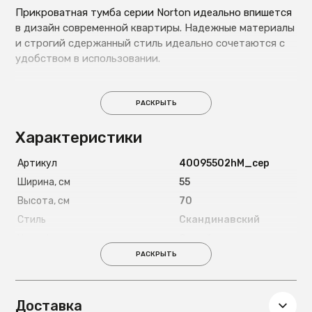
Прикроватная тумба серии Norton идеально впишется
в дизайн современной квартиры. Надежные материалы
и строгий сдержанный стиль идеально сочетаются с
удобством в использовании.
РАСКРЫТЬ
Характеристики
Артикул
40095502hM_сер
Ширина, см
55
Высота, см
70
Стиль
Скандинавский
Цвет фасада
Серый
РАСКРЫТЬ
Цвет корпуса
Орех
Материал корпуса
ЛДСП (Egger)
Страна
Россия
Доставка