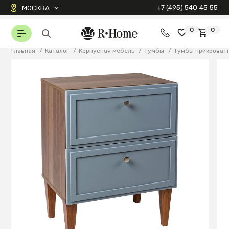
+7 (495) 540‑45‑55
МОСКВА
0
0
Главная
/
Каталог
/
Корпусная мебель
/
Тумбы
/
Тумбы прикроват