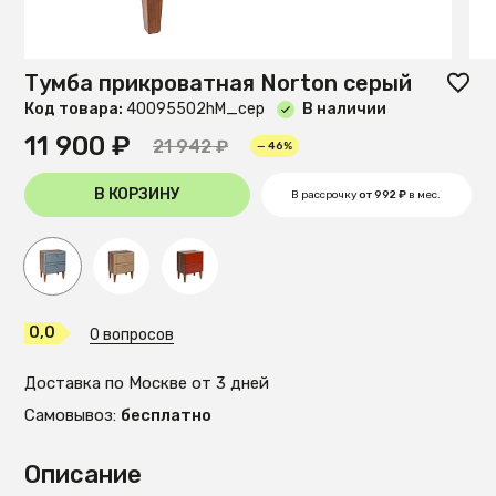
Тумба прикроватная Norton серый
Код товара:
40095502hM_сер
В наличии
11 900 ₽
21 942 ₽
— 46%
В КОРЗИНУ
В рассрочку
от 992 ₽
в мес.
0,0
0 вопросов
Доставка по Москве от 3 дней
Самовывоз:
бесплатно
Описание