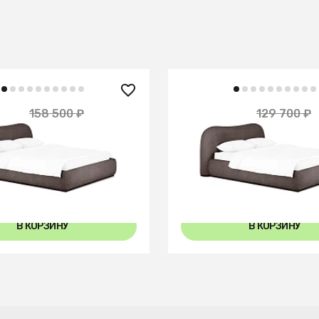
0 ₽
116 730 ₽
158 500 ₽
129 700 ₽
— 10%
Patti с подъемным
Кровать Patti без подъе
мом
механизма
В КОРЗИНУ
В КОРЗИНУ