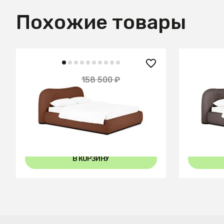
Похожие товары
142 650 ₽
142 65
158 500 ₽
— 10%
Кровать Patti с подъемным
Кровать 
механизмом
механиз
В КОРЗИНУ