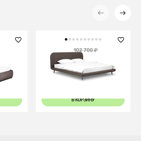
97 000 ₽
102 700 ₽
— 10%
— 6%
много
Кровать Amsterdam 1800
+4
В КОРЗИНУ