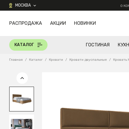
МОСКВА
О К
РАСПРОДАЖА
АКЦИИ
НОВИНКИ
КАТАЛОГ
ГОСТИНАЯ
КУХ
КАТАЛОГ
Главная
/
Каталог
/
Кровати
/
Кровати двуспальные
/
Кровать 