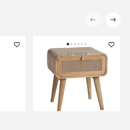
21 900 ₽
27 900 ₽
— 22%
ками из
Тумбочка прикроватная из
массива, АЛЬРИК РОТАНГ
В КОРЗИНУ