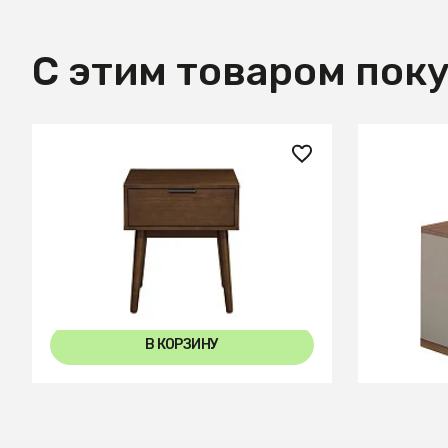
С этим товаром пок
23 800 ₽
127 99
Тумба прикроватная Halmar
Прикров
CASSINA (орех)
7166/MB2
шпона ор
В КОРЗИНУ