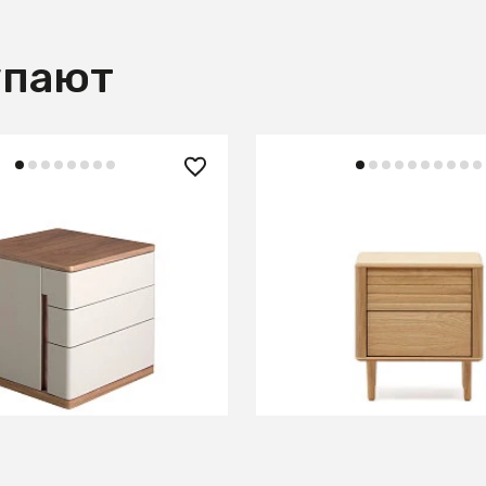
упают
0 ₽
139 990 ₽
атная тумбочка
Lenon Тумбочка с 2 ящи
320NS из серого лака и
шпона дуба 50 x 55 см
еха
В КОРЗИНУ
В КОРЗИНУ