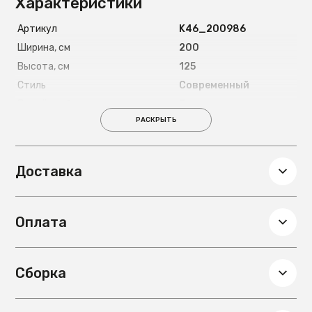
Характеристики
Артикул
K46_200986
Ширина, см
200
Высота, см
125
Стиль
Современный
Подъёмный механизм
Есть
РАСКРЫТЬ
Страна
Россия
Длина спального места, см
200
Ширина спального места, см
160
Доставка
Материал ножек
Металлические 8
см
Глубина, см
160
Оплата
Вес, кг
120
Материал основания под
металлокаркас с
матрас
деревянными
Сборка
ламелями
Материал обивки
Микровелюр