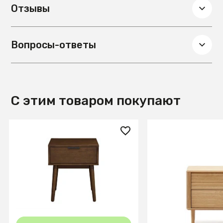
Отзывы
Вопросы-ответы
С этим товаром покупают
23 800 ₽
139 990 ₽
Тумба прикроватная Halmar
Lenon Тумбочка 
CASSINA (орех)
из шпона дуба 50