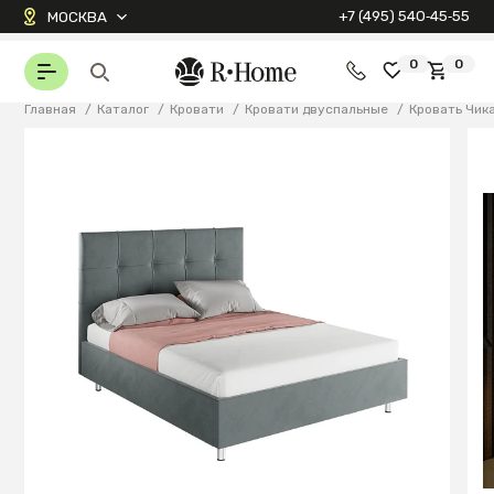
+7 (495) 540‑45‑55
МОСКВА
0
0
Главная
/
Каталог
/
Кровати
/
Кровати двуспальные
/
Кровать Чик