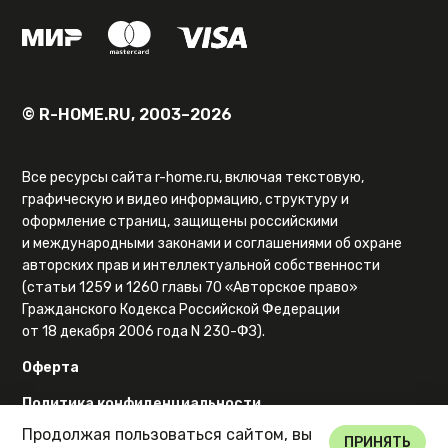
© R-HOME.RU, 2003–2026
Все ресурсы сайта r-home.ru, включая текстовую,
графическую и видео информацию, структуру и
оформление страниц, защищены российскими
и международными законами и соглашениями об охране
авторских прав и интеллектуальной собственности
(статьи 1259 и 1260 главы 70 «Авторское право»
Гражданского Кодекса Российской Федерации
от 18 декабря 2006 года N 230-ФЗ).
Оферта
Политика конфиденциальности
Продолжая пользоваться сайтом, вы
Карта сайта
ПРИНЯТЬ