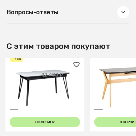
Вопросы-ответы
С этим товаром покупают
— 48%
22 200 ₽
32 100 ₽
42 490 ₽
Стол Диего 140-180
Стол раздвиж. Н
Automatic Light matte glass
Ceramic 120-150 
Natur/Dark marbl
В КОРЗИНУ
В КОРЗИ