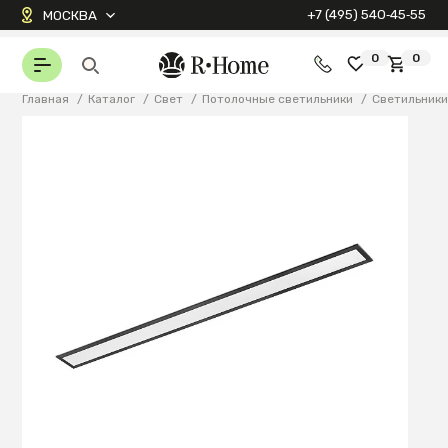
+7 (495) 540‑45‑55
МОСКВА
0
0
Главная
/
Каталог
/
Свет
/
Потолочные светильники
/
Светильник