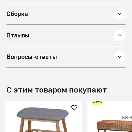
Сборка
Отзывы
Вопросы-ответы
С этим товаром покупают
— 21%
6 860 ₽
45 900 ₽
58 
Полка для обуви Halmar ST-
Консоль из масс