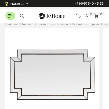
+7 (495) 540‑45‑55
МОСКВА
0
0
Главная
/
Каталог
/
Предметы интерьера
/
Зеркала
/
Зеркало Gasp