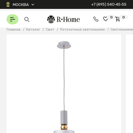
+7 (495) 540‑45‑55
МОСКВА
0
0
Главная
/
Каталог
/
Свет
/
Потолочные светильники
/
Светильник