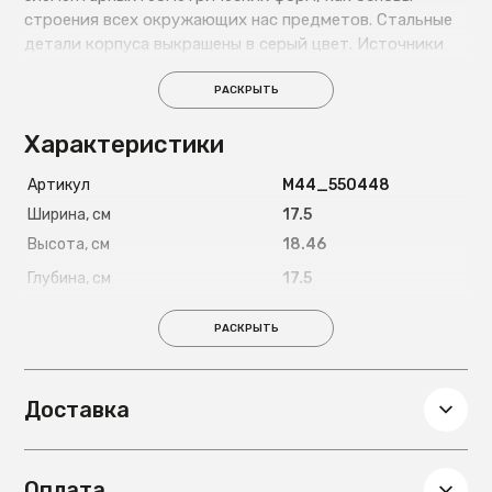
строения всех окружающих нас предметов. Стальные
детали корпуса выкрашены в серый цвет. Источники
света спрятаны за акриловыми рассеивателями.
РАСКРЫТЬ
Характеристики
Артикул
М44_550448
Ширина, см
17.5
Высота, см
18.46
Глубина, см
17.5
Вес, кг
1
РАСКРЫТЬ
Диаметр, см
17.5
Гарантия
24 мес
Доставка
Оплата