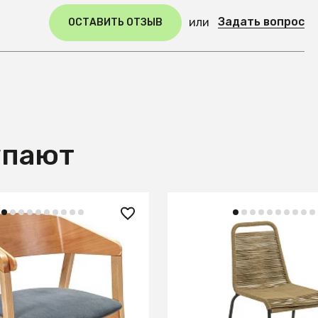
Задать вопрос
или
ОСТАВИТЬ ОТЗЫВ
упают
 ₽
23 990 ₽
alia Grey/Натур
Стул Glenville бежевый