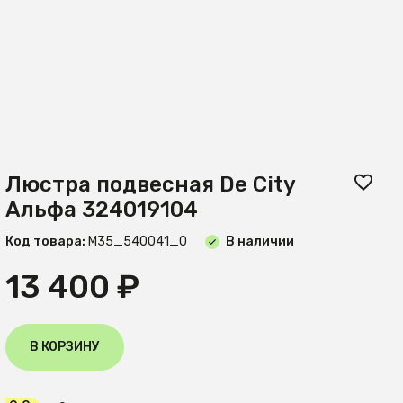
Люстра подвесная De City
Альфа 324019104
Код товара:
М35_540041_0
В наличии
13 400 ₽
В КОРЗИНУ