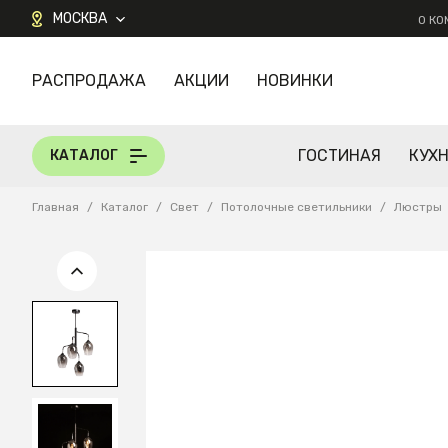
МОСКВА
О К
РАСПРОДАЖА
АКЦИИ
НОВИНКИ
КАТАЛОГ
ГОСТИНАЯ
КУХ
КАТАЛОГ
Главная
/
Каталог
/
Свет
/
Потолочные светильники
/
Люстры