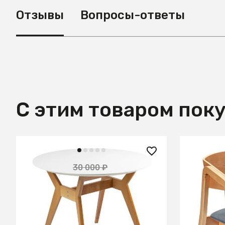
Отзывы
Вопросы-ответы
С этим товаром пок
22 600
12 100 ₽
30 000 ₽
— 60%
Кресло D
Стол Нарвик круглый д.860
Белый