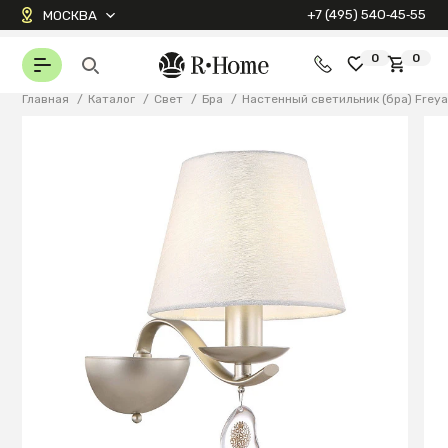
+7 (495) 540‑45‑55
МОСКВА
0
0
Главная
/
Каталог
/
Свет
/
Бра
/
Настенный светильник (бра) Frey