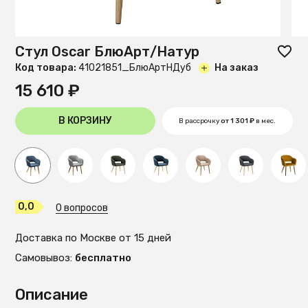
Стул Oscar БлюАрт/Натур
Код товара:
41021851_БлюАртНДуб
На заказ
15 610 ₽
В КОРЗИНУ
В рассрочку
от 1 301 ₽
в мес.
0,0
0 вопросов
Доставка по Москве от 15 дней
Самовывоз:
бесплатно
Описание