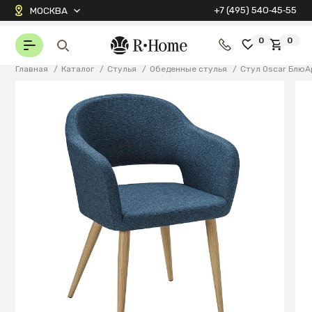
+7 (495) 540‑45‑55
МОСКВА
0
0
Главная
/
Каталог
/
Стулья
/
Обеденные стулья
/
Стул Oscar БлюА