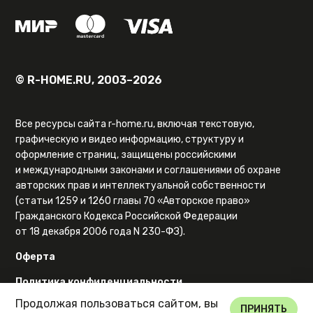
© R-HOME.RU, 2003–2026
Все ресурсы сайта r-home.ru, включая текстовую,
графическую и видео информацию, структуру и
оформление страниц, защищены российскими
и международными законами и соглашениями об охране
авторских прав и интеллектуальной собственности
(статьи 1259 и 1260 главы 70 «Авторское право»
Гражданского Кодекса Российской Федерации
от 18 декабря 2006 года N 230-ФЗ).
Оферта
Политика конфиденциальности
Продолжая пользоваться сайтом, вы
Карта сайта
ПРИНЯТЬ