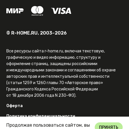
© R-HOME.RU, 2003–2026
Все ресурсы сайта r-home.ru, включая текстовую,
графическую и видео информацию, структуру и
оформление страниц, защищены российскими
и международными законами и соглашениями об охране
авторских прав и интеллектуальной собственности
(статьи 1259 и 1260 главы 70 «Авторское право»
Гражданского Кодекса Российской Федерации
от 18 декабря 2006 года N 230-ФЗ).
Оферта
Политика конфиденциальности
Продолжая пользоваться сайтом, вы
Карта сайта
ПРИНЯТЬ