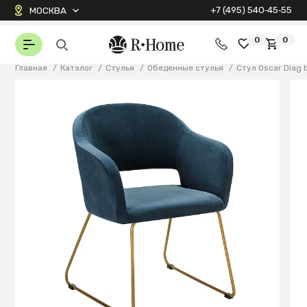
+7 (495) 540‑45‑55
МОСКВА
0
0
Главная
/
Каталог
/
Стулья
/
Обеденные стулья
/
Стул Oscar Diag 