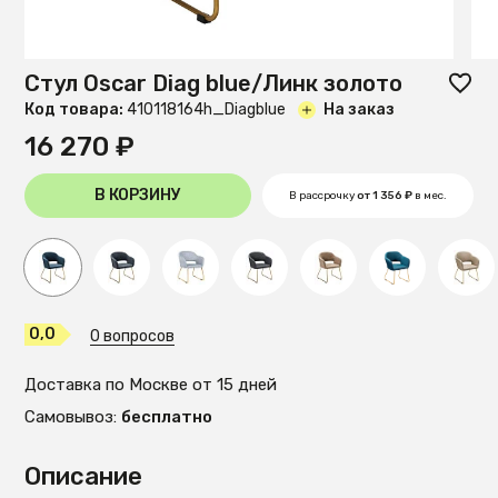
Стул Oscar Diag blue/Линк золото
Код товара:
410118164h_Diagblue
На заказ
16 270 ₽
В КОРЗИНУ
В рассрочку
от 1 356 ₽
в мес.
0,0
0 вопросов
Доставка по Москве от 15 дней
Самовывоз:
бесплатно
Описание