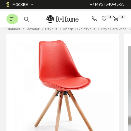
+7 (495) 540‑45‑55
МОСКВА
0
0
Главная
/
Каталог
/
Стулья
/
Обеденные стулья
/
Стул Lars красн