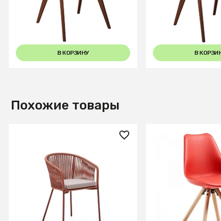
Бианко /темный орех
Графит Темный о
В КОРЗИНУ
В КОРЗИ
Похожие товары
32 990 ₽
17 990 ₽
Стул Yanet из терракотовой
Стул Lars красны
веревки