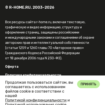
© R-HOME.RU, 2003–2026
Все ресурсы сайта r-home.ru, включая текстовую,
графическую и видео информацию, структуру и
оформление страниц, защищены российскими
и международными законами и соглашениями об охране
авторских прав и интеллектуальной собственности
(статьи 1259 и 1260 главы 70 «Авторское право»
Гражданского Кодекса Российской Федерации
от 18 декабря 2006 года N 230-ФЗ).
Оферта
Политика конфиденциальности
Продолжая пользоваться сайтом, вы
Карта сайта
ПРИНЯТЬ
соглашаетесь с использованием
файлов cookie в соответствии с
нашей
Политикой конфиденциальности
и
Политикой использования cookie
.