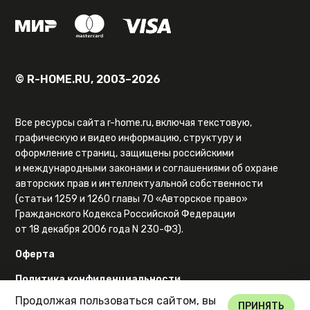
© R-HOME.RU, 2003–2026
Все ресурсы сайта r-home.ru, включая текстовую,
графическую и видео информацию, структуру и
оформление страниц, защищены российскими
и международными законами и соглашениями об охране
авторских прав и интеллектуальной собственности
(статьи 1259 и 1260 главы 70 «Авторское право»
Гражданского Кодекса Российской Федерации
от 18 декабря 2006 года N 230-ФЗ).
Оферта
Политика конфиденциальности
Продолжая пользоваться сайтом, вы
Карта сайта
ПРИНЯТЬ