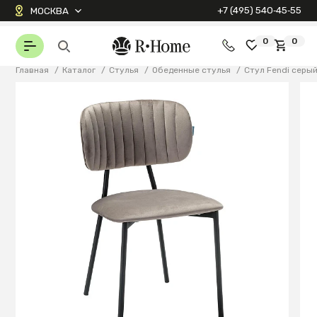
+7 (495) 540‑45‑55
МОСКВА
0
0
Главная
/
Каталог
/
Стулья
/
Обеденные стулья
/
Стул Fendi серы