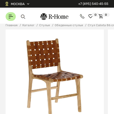
+7 (495) 540‑45‑55
МОСКВА
0
0
Главная
/
Каталог
/
Стулья
/
Обеденные стулья
/
Стул Calixta 86 