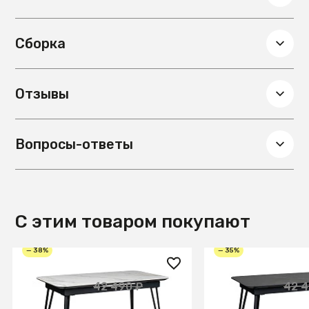
Сборка
Отзывы
Вопросы-ответы
С этим товаром покупают
— 38%
— 35%
26 200 ₽
27 700 ₽
42 490 ₽
42 4
Стол Диего раздвиж. 120-
Стол Диего раздв