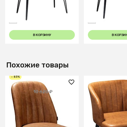
150 Керамогранит Светлый
180 Керамограни
Мрамор
Мрамор
В КОРЗИНУ
В КОРЗИ
Похожие товары
— 83%
1 800 ₽
1 800 ₽
10 620 ₽
Стул Loft Браун
Полукресло Loft
СООБЩИТЬ О ПОСТУПЛЕНИИ
СООБЩИТЬ О ПОСТУ
Временно отсутствует
Временно отсутств