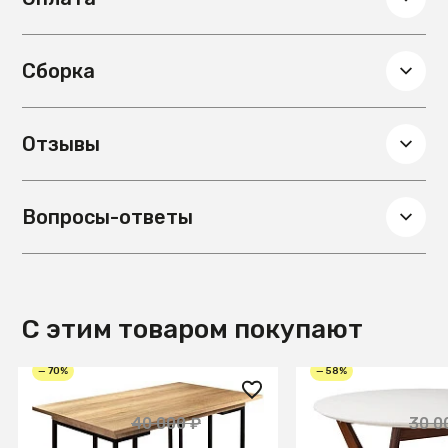
Сборка
Отзывы
Вопросы-ответы
С этим товаром покупают
— 70%
— 58%
12 000 ₽
12 550 ₽
40 000 ₽
30 0