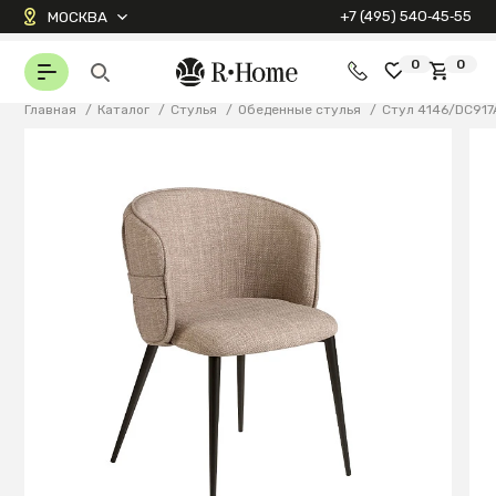
+7 (495) 540‑45‑55
МОСКВА
0
0
Главная
/
Каталог
/
Стулья
/
Обеденные стулья
/
Стул 4146/DC917