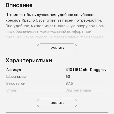
Описание
Что может быть лучше, чем удобное полубарное
кресло? Кресло Oscar отвечает всем потребностям.
Оно удобное, мягкое имеет надежную опору под ноги,
что обеспечивает максимальный комфорт при
сидении. Такое кресло не просто элемент интерьера,
это современное произведение искусства. Такой
дизайн как нельзя лучше передает дух времени.
РАСКРЫТЬ
Почувствуйте ритм города с креслом Oscar.
Характеристики
Артикул
410118146h_Diaggrey_з
Ширина, см
60
Высота, см
97.5
Стиль
Современный
Высота сиденья, см
65.5
РАСКРЫТЬ
Максимально допустимая
120
нагрузка, кг