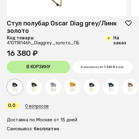
Стул полубар Oscar Diag grey/Линк
золото
Код товара:
На
410118146h_Diaggrey_золото_ПБ
заказ
16 380 ₽
В КОРЗИНУ
В рассрочку
от 1 365 ₽
в мес.
0,0
0 вопросов
Доставка по Москве от 15 дней
Самовывоз:
бесплатно