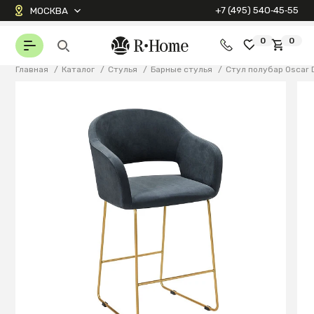
+7 (495) 540‑45‑55
МОСКВА
0
0
Главная
/
Каталог
/
Стулья
/
Барные стулья
/
Стул полубар Oscar 