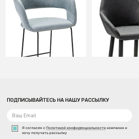
Кресло Бар. Hugs св.сер/
Кресло Бар.Kent 
Линк
серый/черный
+3
+8
В КОРЗИНУ
В КОРЗИ
ПОДПИСЫВАЙТЕСЬ НА НАШУ РАССЫЛКУ
Я согласен с
Политикой конфиденциальности
компании и
хочу получать рассылку