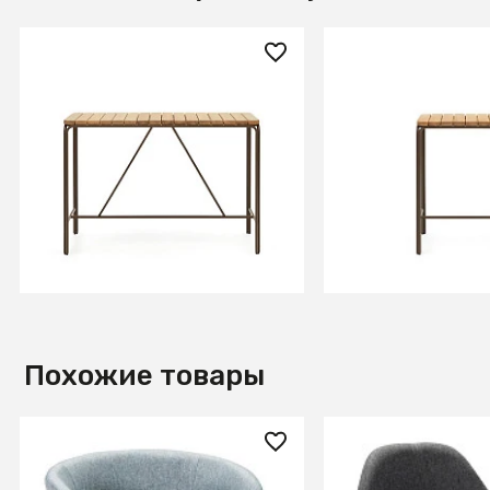
133 990 ₽
78 990 ₽
Salguer Барный стол из
Salguer Барный с
массива акации и
массива акации 
коричневой стали Ø 140 x 70
коричневой стали
см
см
В КОРЗИНУ
В КОРЗИ
Похожие товары
16 070 ₽
17 140 ₽