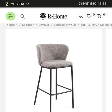
+7 (495) 540‑45‑55
МОСКВА
0
0
Главная
/
Каталог
/
Стулья
/
Барные стулья
/
Барный стул Ciselia 