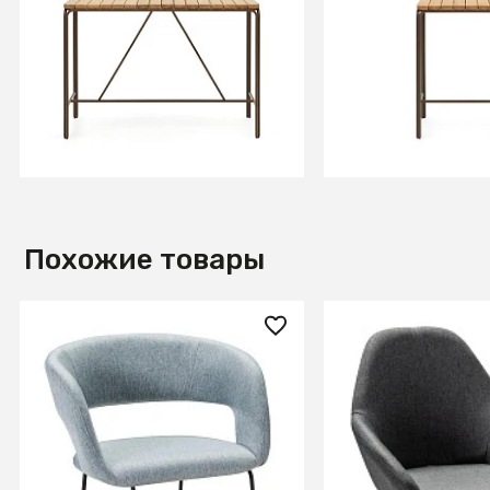
Salguer Барный стол из
Salguer Барный с
массива акации и
массива акации 
коричневой стали Ø 140 x 70
коричневой стали
см
см
В КОРЗИНУ
В КОРЗИ
Похожие товары
16 070 ₽
17 140 ₽
Кресло Бар. Hugs св.сер/
Кресло Бар.Kent 
Линк
серый/черный
+3
+8