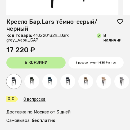
Кресло Бар.Lars тёмно-серый/
черный
Код товара:
410220132h_Dark
В
grey_черн_БАР
наличии
17 220 ₽
В КОРЗИНУ
В рассрочку
от 1 435 ₽
в мес.
0,0
0 вопросов
Доставка по Москве от 3 дней
Самовывоз:
бесплатно