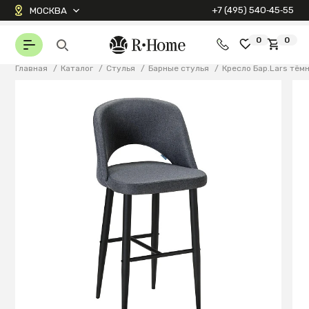
+7 (495) 540‑45‑55
МОСКВА
0
0
Главная
/
Каталог
/
Стулья
/
Барные стулья
/
Кресло Бар.Lars тё