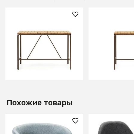
133 990 ₽
78 990 ₽
Salguer Барный стол из
Salguer Барный с
массива акации и
массива акации 
коричневой стали Ø 140 x 70
коричневой стали
см
см
В КОРЗИНУ
В КОРЗИ
Похожие товары
16 070 ₽
17 140 ₽