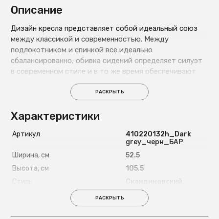
Описание
Дизайн кресла представляет собой идеальный союз
между классикой и современностью. Между
подлокотником и спинкой все идеально
сбалансированно, обивка сидений определяет силуэт
в современном стиле и в то же время обеспечивают
максимальный комфорт при сидении. Ножки этого
стула очень эргономичны и надежны.
РАСКРЫТЬ
Характеристики
Артикул
410220132h_Dark
grey_черн_БАР
Ширина, см
52.5
Высота, см
105.5
Стиль
Скандинавский
Высота сиденья, см
74.5
РАСКРЫТЬ
Максимально допустимая
120
нагрузка, кг