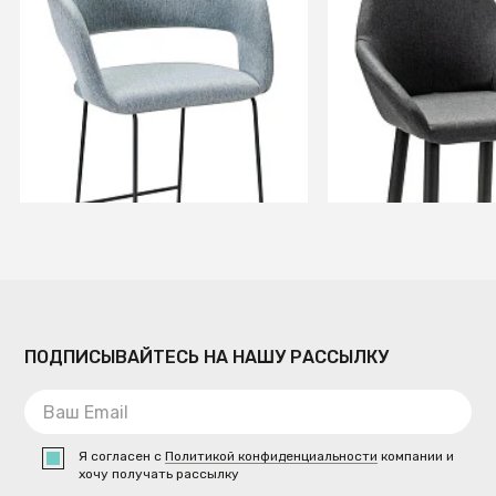
Кресло Бар. Hugs св.сер/
Кресло Бар.Kent 
Линк
серый/черный
+3
+8
В КОРЗИНУ
В КОРЗИ
ПОДПИСЫВАЙТЕСЬ НА НАШУ РАССЫЛКУ
Я согласен с
Политикой конфиденциальности
компании и
хочу получать рассылку