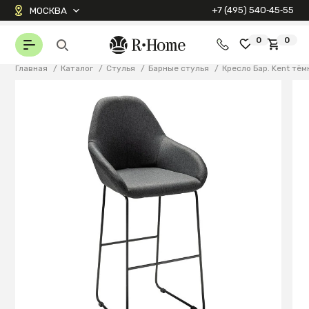
+7 (495) 540‑45‑55
МОСКВА
0
0
Главная
/
Каталог
/
Стулья
/
Барные стулья
/
Кресло Бар. Kent тё