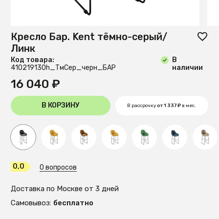
Кресло Бар. Kent тёмно-серый/
Линк
Код товара:
В
410219130h_ТмСер_черн_БАР
наличии
16 040 ₽
В КОРЗИНУ
В рассрочку
от 1 337 ₽
в мес.
0,0
0 вопросов
Доставка по Москве от 3 дней
Самовывоз:
бесплатно