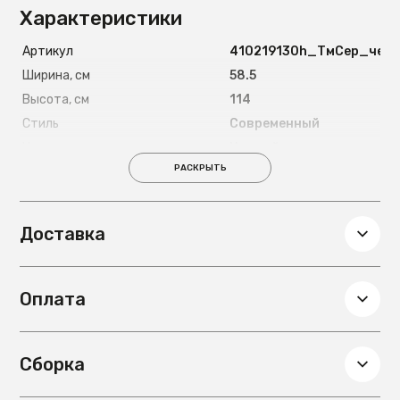
Характеристики
Артикул
410219130h_ТмСер_чер
Ширина, см
58.5
Высота, см
114
Стиль
Современный
Цвет ножек
Черный
РАСКРЫТЬ
Материал ножек
Металл
Глубина, см
59.5
Вес, кг
10.1
Доставка
Подлокотники
Есть
Цвет обивки
Серый
Оплата
Материал обивки
Рогожка
Сборка