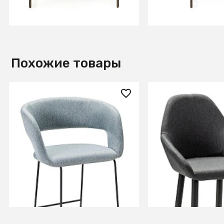
В КОРЗИНУ
В КОРЗИ
Похожие товары
16 070 ₽
17 140 ₽
Кресло Бар. Hugs св.сер/
Кресло Бар.Kent 
Линк
серый/черный
+3
+8
В КОРЗИНУ
В КОРЗИ