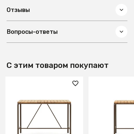
Отзывы
Вопросы-ответы
С этим товаром покупают
133 990 ₽
78 990 ₽
Salguer Барный стол из
Salguer Барный с
массива акации и
массива акации 
коричневой стали Ø 140 x 70
коричневой стали
см
см