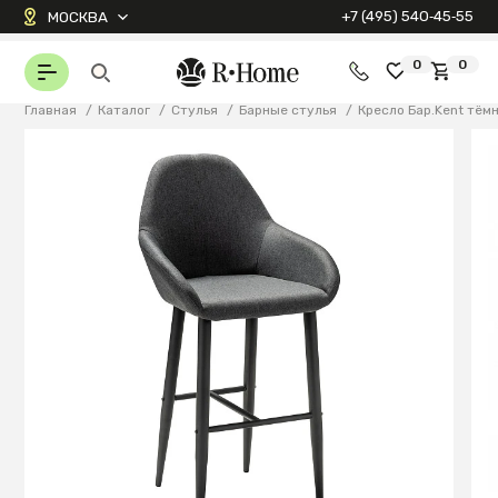
+7 (495) 540‑45‑55
МОСКВА
0
0
Главная
/
Каталог
/
Стулья
/
Барные стулья
/
Кресло Бар.Kent тё