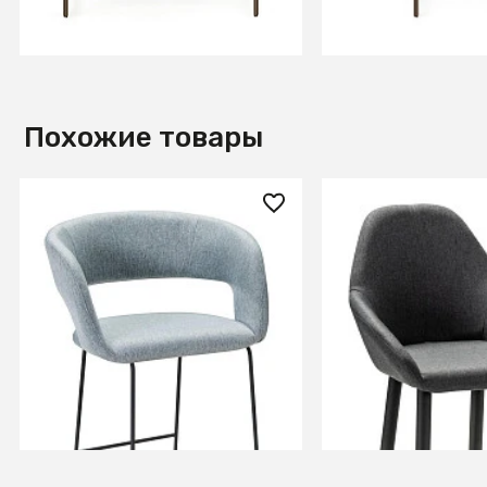
В КОРЗИНУ
В КОРЗИ
Похожие товары
16 070 ₽
17 140 ₽
Кресло Бар. Hugs св.сер/
Кресло Бар.Kent 
Линк
серый/черный
+3
+8
В КОРЗИНУ
В КОРЗИ