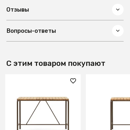
Отзывы
Вопросы-ответы
С этим товаром покупают
133 990 ₽
78 990 ₽
Salguer Барный стол из
Salguer Барный с
массива акации и
массива акации 
коричневой стали Ø 140 x 70
коричневой стали
см
см