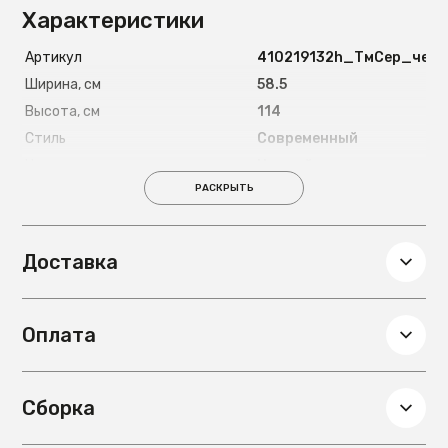
Характеристики
Артикул
410219132h_ТмСер_чер
Ширина, см
58.5
Высота, см
114
Стиль
Современный
Цвет ножек
Черный
РАСКРЫТЬ
Материал ножек
Металл
Глубина, см
59.5
Вес, кг
9.1
Доставка
Подлокотники
Есть
Цвет обивки
Серый
Оплата
Материал обивки
Рогожка
Сборка