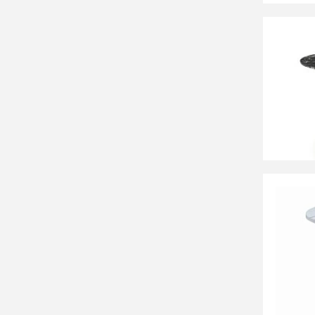
37 56
Стол о
RAYMON
золото
СООБЩ
Времен
47 33
Стол о
100 ра
черный
СООБЩ
Времен