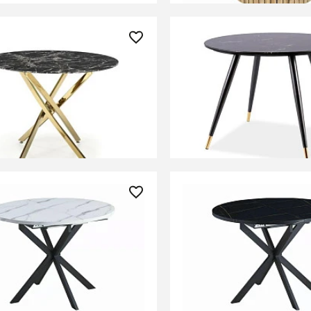
0 ₽
49 430 ₽
беденный Halmar
Стол обеденный Signal 
D 2 (черный мрамор/
(эффект черного камня
й)
золотой)
ИТЬ О ПОСТУПЛЕНИИ
СООБЩИТЬ О ПОСТУПЛ
но отсутствует
Временно отсутствует
0 ₽
47 330 ₽
беденный Signal GASTON
Стол обеденный Signa
складной (белый мрамор/
100 раскладной (черны
 мат)
черный мат)
ИТЬ О ПОСТУПЛЕНИИ
СООБЩИТЬ О ПОСТУПЛ
но отсутствует
Временно отсутствует