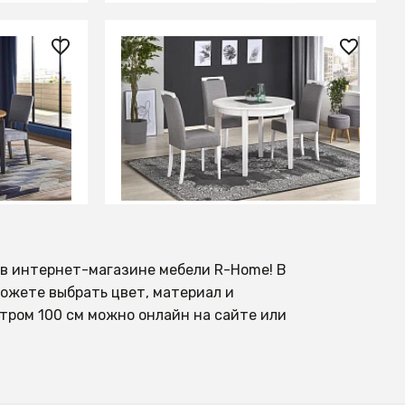
76 377 ₽
r SORBUS,
Стол обеденный Halmar SORBUS,
вый/
раскладной (белый)
ЕНИИ
СООБЩИТЬ О ПОСТУПЛЕНИИ
Временно отсутствует
й в интернет-магазине мебели R-Home! В
ожете выбрать цвет, материал и
етром 100 см можно онлайн на сайте или