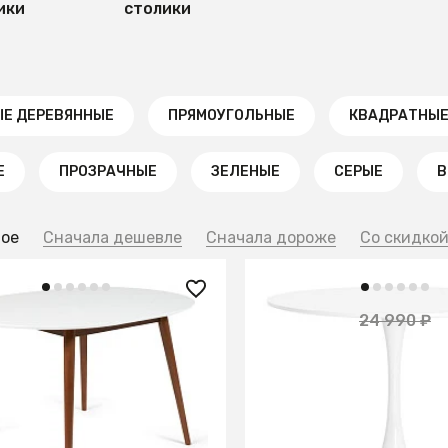
ики
столики
ЫЕ ДЕРЕВЯННЫЕ
ПРЯМОУГОЛЬНЫЕ
КВАДРАТНЫ
Е
ПРОЗРАЧНЫЕ
ЗЕЛЕНЫЕ
СЕРЫЕ
В
ное
Сначала дешевле
Сначала дороже
Со скидко
0 ₽
14 100 ₽
24 990 ₽
руглый расклад.
Стол Tulip D100 белый
ный BOSCO Боско
В КОРЗИНУ
В КОРЗИНУ