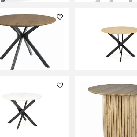
0 ₽
21 720 ₽
беденный Signal ASTER
Стол обеденный Halma
уб/черный мат)
(дуб золотой/черный)
ИТЬ О ПОСТУПЛЕНИИ
СООБЩИТЬ О ПОСТУПЛ
но отсутствует
Временно отсутствует
0 ₽
47 200 ₽
беденный Halmar EDGAR 2
Стол обеденный Signal
 мрамор/черный)
SOCRATES 100 (дуб арт
ИТЬ О ПОСТУПЛЕНИИ
СООБЩИТЬ О ПОСТУПЛ
но отсутствует
Временно отсутствует