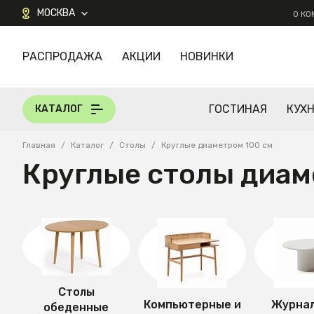
МОСКВА
О К
РАСПРОДАЖА
АКЦИИ
НОВИНКИ
КАТАЛОГ
ГОСТИНАЯ
КУХ
КАТАЛОГ
Главная
/
Каталог
/
Столы
/
Круглые диаметром 100 см
Круглые столы диам
Столы
Компьютерные и
Журна
обеденные