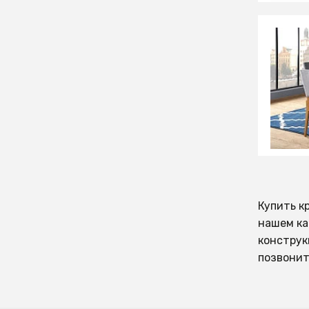
76 37
Стол о
раскла
СООБЩ
Времен
Купить к
нашем ка
конструк
позвонит