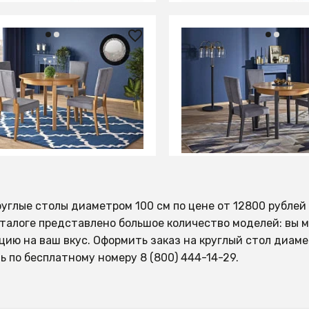
7 ₽
86 400 ₽
беденный Halmar SORBUS,
Стол обеденный Halma
дной (дуб медовый)
раскладной (дуб медо
графит)
ИТЬ О ПОСТУПЛЕНИИ
СООБЩИТЬ О ПОСТУПЛ
но отсутствует
Временно отсутствует
руглые столы диаметром 100 см по цене от 12800 рубле
талоге представлено большое количество моделей: вы м
цию на ваш вкус. Оформить заказ на круглый стол диам
ь по бесплатному номеру 8 (800) 444-14-29.