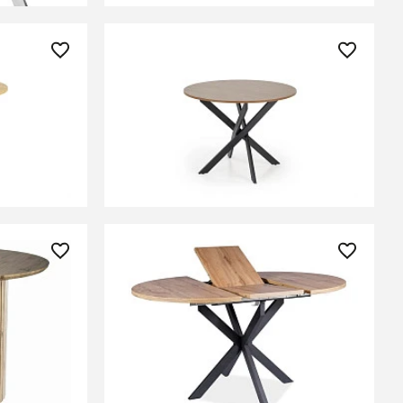
21 720 ₽
r EDGAR
Стол обеденный Halmar EDGAR
(орех/черный)
ЕНИИ
СООБЩИТЬ О ПОСТУПЛЕНИИ
Временно отсутствует
47 330 ₽
Стол обеденный Signal GASTON
изан)
100 раскладной (дуб артизан/
черный)
ЕНИИ
СООБЩИТЬ О ПОСТУПЛЕНИИ
Временно отсутствует