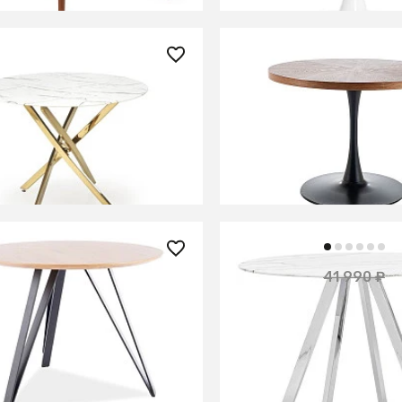
0 ₽
33 900 ₽
беденный Halmar
Стол обеденный Signa
D 2 (белый мрамор/
100 (орех/черный мат)
й)
В КОРЗИНУ
В КОРЗИНУ
0 ₽
17 570 ₽
41 990 ₽
беденный Signal TETIS
Стол обеденный Хьюст
ерный)
белый стеклянный
ИТЬ О ПОСТУПЛЕНИИ
СООБЩИТЬ О ПОСТУПЛ
но отсутствует
Временно отсутствует