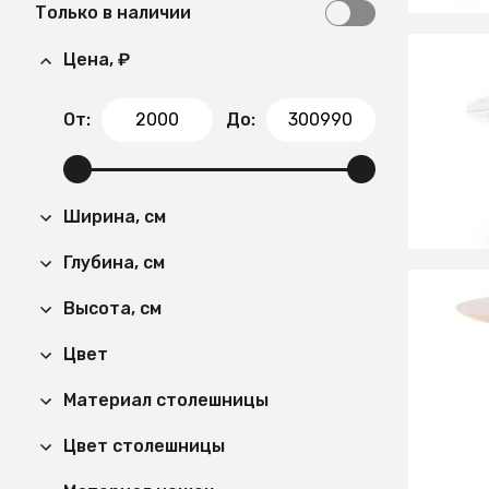
Только в наличии
Цена, ₽
37 56
От:
До:
Стол о
RAYMON
золото
Ширина, см
Глубина, см
Высота, см
27 16
Цвет
Стол о
(дуб/ч
Материал столешницы
СООБЩ
Цвет столешницы
Времен