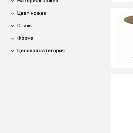
Материал ножек
Цвет ножек
29 61
Стиль
Стол о
Форма
100 (д
Ценовая категория
СООБЩ
Времен
29 90
Стол о
(белый
СООБЩ
Времен