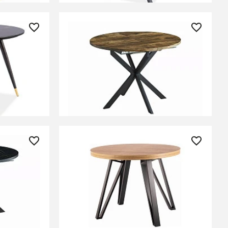
47 330 ₽
CYRYL II
Стол обеденный Signal GASTON
/черный/
100 раскладной (орех
винтажный/черный мат)
ЕНИИ
СООБЩИТЬ О ПОСТУПЛЕНИИ
Временно отсутствует
113 900 ₽
l GASTON
Стол обеденный Signal GALAXY
й мрамор/
раскладной (дуб артизан/
черный)
ЕНИИ
СООБЩИТЬ О ПОСТУПЛЕНИИ
Временно отсутствует