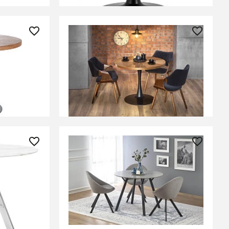
37 270 ₽
l AMADEO
Стол обеденный Halmar
CARMELO (орех/черный)
В КОРЗИНУ
27 790 ₽
— 58%
Стол обеденный Halmar BALROG
он D100
OKRAGLY (светло-серый/черный)
ЕНИИ
СООБЩИТЬ О ПОСТУПЛЕНИИ
Временно отсутствует