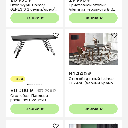
Стол журн. Halmar
Приставной столик
GENESIS S белый/орех/
Vilena из терракоты Ø 33
золот.
см
В КОРЗИНУ
В КОРЗИНУ
81 440 ₽
Стол обеденный Halmar
— 42%
LOZANO (черный мрамор/
1
2
3
4
5
6
7
ореховый)
80 000 ₽
137 990 ₽
Стол обед. Пандора
раскл. 180-280*90
керам.темн.
В КОРЗИНУ
В КОРЗИНУ