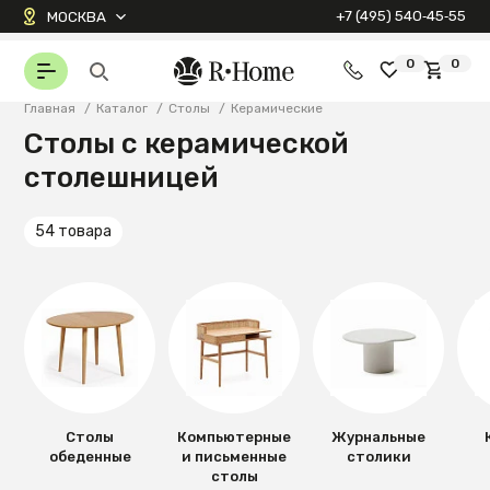
+7 (495) 540‑45‑55
МОСКВА
0
0
Главная
/
Каталог
/
Столы
/
Керамические
Столы с керамической
столешницей
54 товара
Столы
Компьютерные
Журнальные
обеденные
и письменные
столики
столы