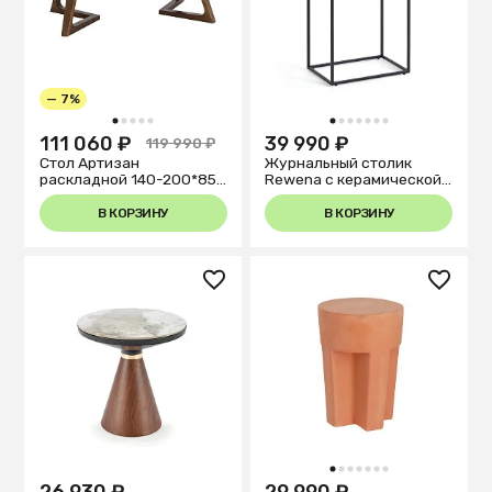
— 7%
1
2
3
4
5
1
2
3
4
5
6
7
111 060 ₽
39 990 ₽
119 990 ₽
Стол Артизан
Журнальный столик
раскладной 140-200*85
Rewena с керамической
керамика
столешницей 45 x 30 см
В КОРЗИНУ
В КОРЗИНУ
1
2
3
4
5
6
7
26 930 ₽
29 990 ₽