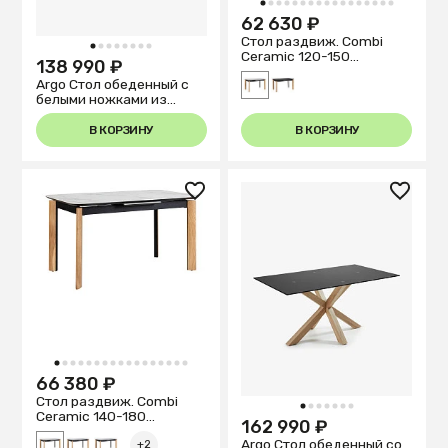
1
2
3
4
5
6
7
8
9
10
11
12
13
14
15
16
17
62 630 ₽
Стол раздвиж. Combi
1
2
3
4
5
6
7
8
Ceramic 120-150
138 990 ₽
Automatic Natur//Light
Argo Стол обеденный с
marble
белыми ножками из
стали и столешницей из
черного стекла 180x100
В КОРЗИНУ
В КОРЗИНУ
1
2
3
4
5
6
7
8
9
10
11
12
13
14
15
16
17
66 380 ₽
Стол раздвиж. Combi
1
2
3
4
5
6
7
Ceramic 140-180
162 990 ₽
Automatic Natur/Light
Argo Стол обеденный со
marble
+2