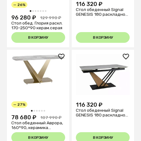
116 320 ₽
— 26%
Стол обеденный Signal
1
2
3
4
5
6
7
GENESIS 180 раскладной
96 280 ₽
129 990 ₽
(черный/пепел)
Стол обед. Глория раскл.
170-250*90 керам.серая
В КОРЗИНУ
В КОРЗИНУ
116 320 ₽
— 27%
Стол обеденный Signal
1
2
3
4
5
6
GENESIS 180 раскладной
78 680 ₽
107 990 ₽
(белый/дуб)
Стол обеденный Аврора,
160*90, керамика
светлая
В КОРЗИНУ
В КОРЗИНУ