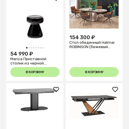
154 300 ₽
Стол обеденный Halmar
ROBINSON (бежевый
1
2
3
4
5
6
7
8
мрамор/капучино/
54 990 ₽
черный)
Manya Приставной
столик из черной
керамики Ø 38 см
В КОРЗИНУ
В КОРЗИНУ