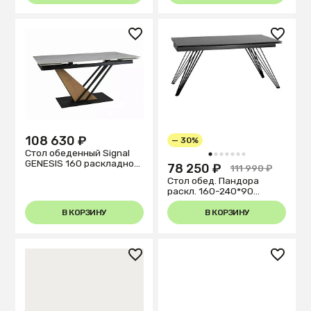
108 630 ₽
— 30%
Стол обеденный Signal
1
2
3
4
5
6
7
GENESIS 160 раскладной
78 250 ₽
111 990 ₽
(белый/дуб)
Стол обед. Пандора
раскл. 160-240*90
керам.темн.
В КОРЗИНУ
В КОРЗИНУ