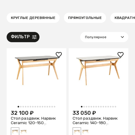
КРУГЛЫЕ ДЕРЕВЯННЫЕ
ПРЯМОУГОЛЬНЫЕ
КВАДРАТ
ФИЛЬТР
1
2
3
4
5
6
7
8
9
10
11
12
13
14
15
16
1
2
3
4
5
6
7
8
9
10
11
12
13
14
15
32 100 ₽
33 050 ₽
Стол раздвиж. Нарвик
Стол раздвиж. Нарвик
Ceramic 120-150
Ceramic 140-180
Automatic Natur/Dark
Automatic Natur/Light
marble
marble