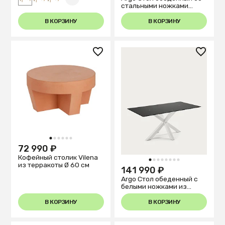
стальными ножками
Sonoma и столешницей
из черного стекла
В КОРЗИНУ
В КОРЗИНУ
180x100
1
2
3
4
5
6
72 990 ₽
Кофейный столик Vilena
1
2
3
4
5
6
7
8
из терракоты Ø 60 см
141 990 ₽
Argo Стол обеденный с
белыми ножками из
стали и столешницей из
черного стекла 200x100
В КОРЗИНУ
В КОРЗИНУ