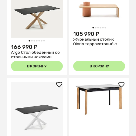
1
2
3
4
5
6
105 990 ₽
Журнальный столик
1
2
3
4
5
6
7
Olaria терракотовый с
166 990 ₽
дубовым шпоном
Argo Стол обеденный со
натуральной отделки 110
стальными ножками
x 60
Wofect и столешницей из
черного стекла 200x100
В КОРЗИНУ
В КОРЗИНУ