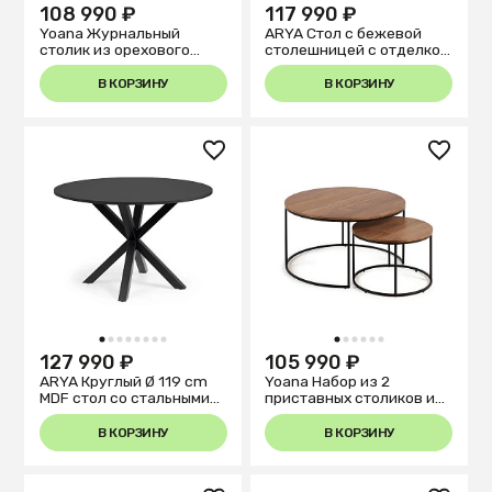
108 990 ₽
117 990 ₽
Yoana Журнальный
ARYA Стол с бежевой
столик из орехового
столешницей с отделкой
шпона и черного металла
из меламина стальными
110 x 60 см
ножками с отделкой под
В КОРЗИНУ
В КОРЗИНУ
дерево
1
2
3
4
5
6
7
8
1
2
3
4
5
6
127 990 ₽
105 990 ₽
ARYA Круглый Ø 119 cm
Yoana Набор из 2
MDF стол со стальными
приставных столиков из
черными ножками
шпона ореха и черным
металлом Ø 80 см / Ø 50
В КОРЗИНУ
В КОРЗИНУ
см