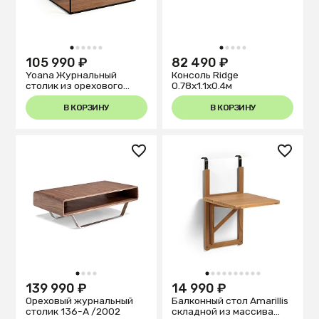
1
2
3
4
5
6
1
2
3
4
5
105 990 ₽
82 490 ₽
Yoana Журнальный
Консоль Ridge
столик из орехового
0.78x1.1x0.4м
шпона и черного металла
80 x 80 см
В КОРЗИНУ
В КОРЗИНУ
1
2
3
4
1
2
3
4
5
6
7
8
9
10
139 990 ₽
14 990 ₽
Ореховый журнальный
Балконный стол Amarillis
столик 136-A /2002
складной из массива