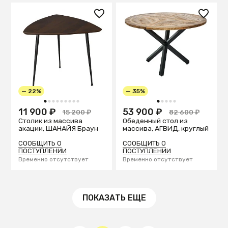
— 22%
— 35%
1
2
3
4
5
6
7
8
9
1
2
3
4
5
11 900 ₽
53 900 ₽
15 200 ₽
82 600 ₽
Столик из массива
Обеденный стол из
акации, ШАНАЙЯ Браун
массива, АГВИД, круглый
СООБЩИТЬ О
СООБЩИТЬ О
ПОСТУПЛЕНИИ
ПОСТУПЛЕНИИ
Временно отсутствует
Временно отсутствует
ПОКАЗАТЬ ЕЩЕ