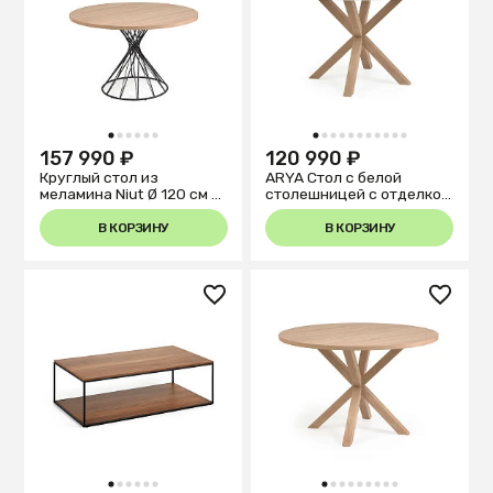
1
2
3
4
5
6
1
2
3
4
5
6
7
8
9
10
11
157 990 ₽
120 990 ₽
Круглый стол из
ARYA Стол с белой
меламина Niut Ø 120 см с
столешницей с отделкой
натуральной отделкой и
из меламина на стальных
стальными черными
ножках с отделкой под
В КОРЗИНУ
В КОРЗИНУ
ножками
дерево
1
2
3
4
5
6
1
2
3
4
5
6
7
8
9