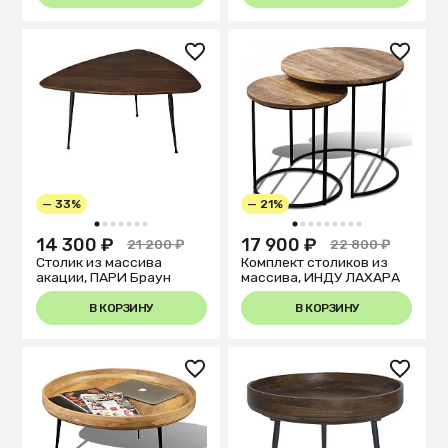
— 33%
— 21%
1
2
3
4
5
6
7
1
2
3
4
5
6
7
8
9
14 300 ₽
17 900 ₽
21 200 ₽
22 800 ₽
Столик из массива
Комплект столиков из
акации, ПАРИ Браун
массива, ИНДУ ЛАХАРА
В КОРЗИНУ
В КОРЗИНУ