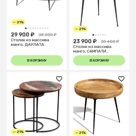
— 21%
— 21%
1
2
3
4
5
6
7
8
9
10
29 900 ₽
38 000 ₽
1
2
3
4
5
6
Столик из массива
23 900 ₽
30 400 ₽
манго, ДАУЛАТА
Столик из массива
манго, САМПАТИ
Шоколад
В КОРЗИНУ
В КОРЗИНУ
— 21%
— 21%