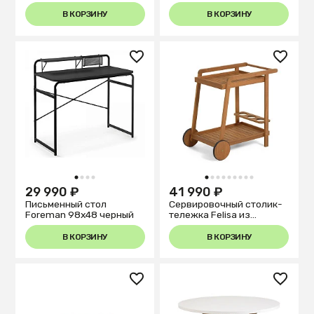
акации
В КОРЗИНУ
В КОРЗИНУ
1
2
3
4
1
2
3
4
5
6
7
8
9
29 990 ₽
41 990 ₽
Письменный стол
Сервировочный столик-
Foreman 98x48 черный
тележка Felisa из
массива акации
В КОРЗИНУ
В КОРЗИНУ