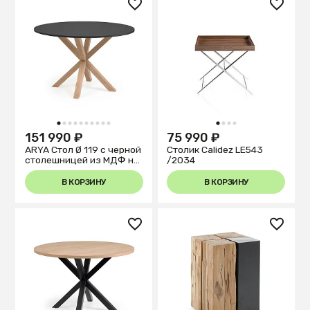
1
2
3
4
5
6
7
8
9
10
1
2
3
4
151 990 ₽
75 990 ₽
ARYA Стол Ø 119 с черной
Столик Calidez LE543
столешницей из МДФ на
/2034
стальных ножках с
натуральной отделкой
В КОРЗИНУ
В КОРЗИНУ