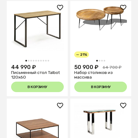
— 21%
1
2
3
4
5
6
7
8
9
10
1
2
3
4
44 990 ₽
50 900 ₽
64 700 ₽
Письменный стол Talbot
Набор столиков из
120x60
массива
В КОРЗИНУ
В КОРЗИНУ