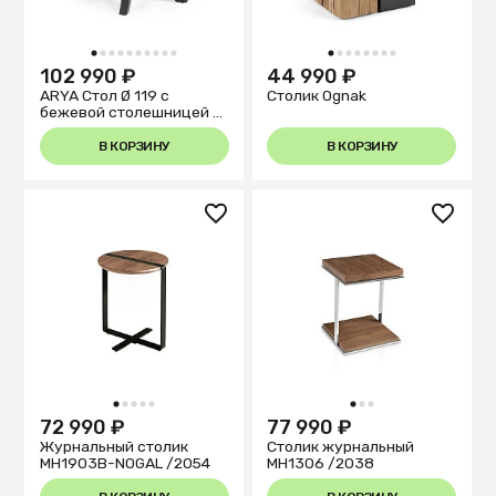
1
2
3
4
5
6
7
8
9
10
1
2
3
4
5
6
7
8
102 990 ₽
44 990 ₽
ARYA Стол Ø 119 с
Столик Ognak
бежевой столешницей с
отделкой из меламина на
стальных ножках с
В КОРЗИНУ
В КОРЗИНУ
черной отделкой
1
2
3
4
5
1
2
3
72 990 ₽
77 990 ₽
Журнальный столик
Столик журнальный
MH1903B-NOGAL /2054
MH1306 /2038