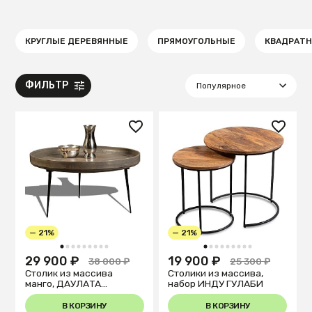
КРУГЛЫЕ ДЕРЕВЯННЫЕ
ПРЯМОУГОЛЬНЫЕ
КВАДРАТ
ФИЛЬТР
— 21%
— 21%
1
2
3
4
5
6
7
8
9
1
2
3
4
5
6
7
8
9
29 900 ₽
19 900 ₽
38 000 ₽
25 300 ₽
Столик из массива
Столики из массива,
манго, ДАУЛАТА
набор ИНДУ ГУЛАБИ
ПЛАТИНУМ
В КОРЗИНУ
В КОРЗИНУ