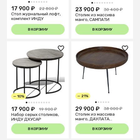
1
2
3
4
5
6
7
8
1
2
3
4
5
6
7
8
9
17 900 ₽
22 800 ₽
23 900 ₽
30 400 ₽
Стол журнальный лофт,
Столик из массива
комплект ИНДУ
манго, САМПАТИ
В КОРЗИНУ
В КОРЗИНУ
— 21%
— 10%
1
2
3
4
5
6
1
2
3
4
5
6
7
8
9
10
29 900 ₽
17 900 ₽
38 000 ₽
19 900 ₽
Столик из массива
Набор серых столиков,
манго, ДАУЛАТА
ИНДУ ДХУСАР
Шоколад
В КОРЗИНУ
В КОРЗИНУ