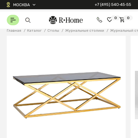
+7 (495) 540‑45‑55
МОСКВА
0
0
Главная
/
Каталог
/
Столы
/
Журнальные столики
/
Журнальный с