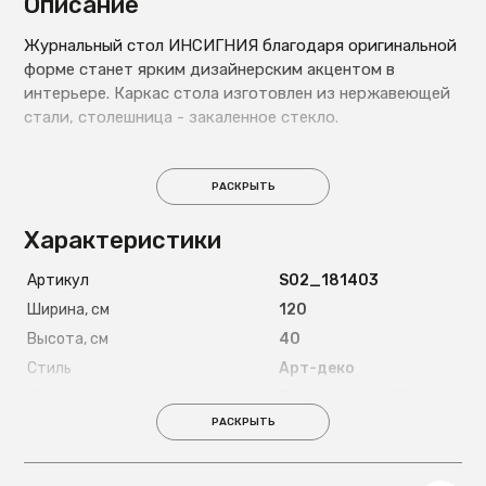
Описание
Журнальный стол ИНСИГНИЯ благодаря оригинальной
форме станет ярким дизайнерским акцентом в
интерьере. Каркас стола изготовлен из нержавеющей
стали, столешница - закаленное стекло.
РАСКРЫТЬ
Характеристики
Артикул
S02_181403
Ширина, см
120
Высота, см
40
Стиль
Арт-деко
Форма
Прямоугольный
РАСКРЫТЬ
Максимально допустимая
15
нагрузка, кг
Страна
Китай