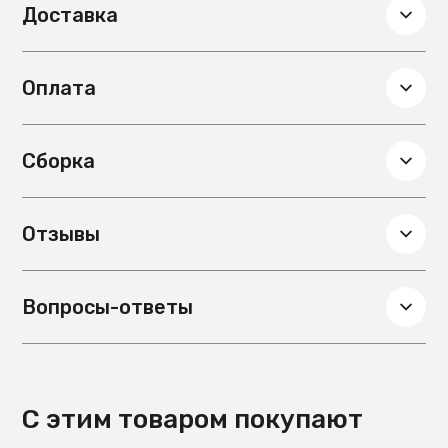
Доставка
Материал ножек
Металл
Глубина, см
60
Вес, кг
21
Оплата
Сборка
Не требуется
Гарантия
12 мес.
Цвет столешницы
Прозрачный
Сборка
Материал столешницы
Стекло
Отзывы
Вопросы-ответы
С этим товаром покупают