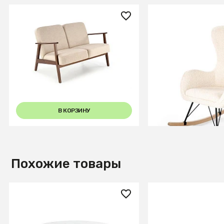
73 660 ₽
46 160 ₽
Диван HALMAR MILANO 2S
Кресло качалка H
tap. Castel 15 бежевый/орех
LIBERTO 2 (кремо
натуральный/чер
В КОРЗИНУ
В КОРЗИ
Похожие товары
90 990 ₽
41 990 ₽