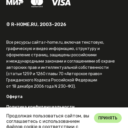
© R-HOME.RU, 2003–2026
Все ресурсы сайта r-home.ru, включая текстовую,
графическую и видео информацию, структуру и
оформление страниц, защищены российскими
и международными законами и соглашениями об охране
авторских прав и интеллектуальной собственности
(статьи 1259 и 1260 главы 70 «Авторское право»
Гражданского Кодекса Российской Федерации
от 18 декабря 2006 года N 230-ФЗ).
Оферта
Политика конфиденциальности
Продолжая пользоваться сайтом, вы
Карта сайта
ПРИНЯТЬ
соглашаетесь с использованием
файлов cookie в соответствии с