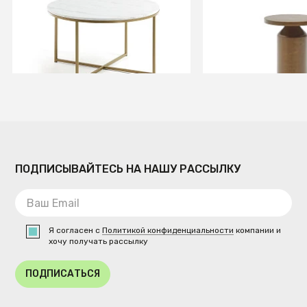
Журнальный столик Sheffield
Liuva Металличе
80 см
медный приставн
Ø 40,5 см
СООБЩИТЬ О ПОСТУ
В КОРЗИНУ
Временно отсутств
ПОДПИСЫВАЙТЕСЬ НА НАШУ РАССЫЛКУ
Я согласен с
Политикой конфиденциальности
компании и
хочу получать рассылку
ПОДПИСАТЬСЯ