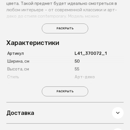
цвета. Такой предмет будет идеально смотреться в
любом интерьере – от современной классики и арт-
деко до стиля contemporary. Модель можно
использовать в качестве журнального, приставного
столика или в качестве прикроватной тумбы.
РАСКРЫТЬ
Характеристики
Артикул
L41_370072_1
Ширина, см
50
Высота, см
55
Стиль
Арт-деко
Форма
Круглый
РАСКРЫТЬ
Страна
Китай
Цвет ножек
Золотой
Материал ножек
Металл
Доставка
Глубина, см
50
Вес, кг
16.5