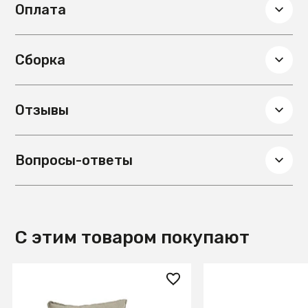
Оплата
Цвет столешницы
Золотой
Материал столешницы
Мрамор
Сборка
Отзывы
Вопросы-ответы
С этим товаром покупают
84 990 ₽
133 990 ₽