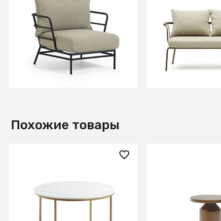
Кресло Mareluz из черной
Salguer Диван из
стали
шнура и стали с 
окраской 134 см
В КОРЗИНУ
В КОРЗИ
Похожие товары
90 990 ₽
41 990 ₽
Журнальный столик Sheffield
Liuva Металличе
80 см
медный приставн
Ø 40,5 см
СООБЩИТЬ О ПОСТУ