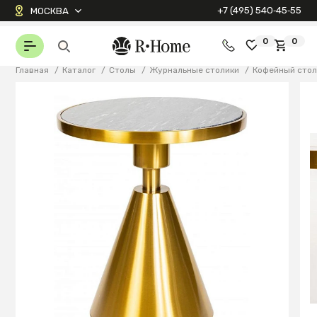
+7 (495) 540‑45‑55
МОСКВА
0
0
Главная
/
Каталог
/
Столы
/
Журнальные столики
/
Кофейный столи