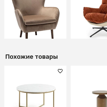
Кресло Дижон Beige
Кресло HALMAR 
корица/черный
В КОРЗИНУ
В КОРЗИ
Похожие товары
90 990 ₽
41 990 ₽
Журнальный столик Sheffield
Liuva Металличе
80 см
медный приставн
Ø 40,5 см
СООБЩИТЬ О ПОСТУ
В КОРЗИНУ
Временно отсутств