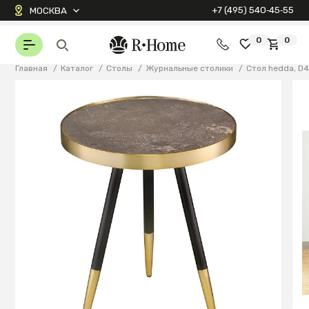
+7 (495) 540‑45‑55
МОСКВА
0
0
Главная
/
Каталог
/
Столы
/
Журнальные столики
/
Стол hedda, D