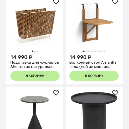
1
2
3
1
2
3
4
5
6
7
8
9
10
14 990 ₽
14 990 ₽
Подставка для журналов
Балконный стол Amarillis
Shelton из натурального
складной из массива
ротанга
акации
В КОРЗИНУ
В КОРЗИНУ