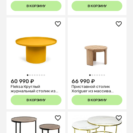
закал.стекло/металл
В КОРЗИНУ
В КОРЗИНУ
1
2
3
4
5
6
7
8
1
2
3
4
5
6
7
60 990 ₽
66 990 ₽
Fleksa Круглый
Приставной столик
журнальный столик из
Xoriguer из массива
горчичного металла Ø 72
эвкалипта Ø64,5 см
см
В КОРЗИНУ
В КОРЗИНУ