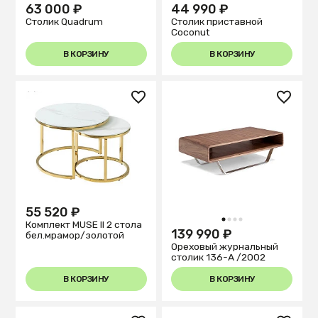
63 000 ₽
44 990 ₽
Столик Quadrum
Столик приставной
Coconut
В КОРЗИНУ
В КОРЗИНУ
55 520 ₽
1
2
3
4
Комплект MUSE II 2 стола
139 990 ₽
бел.мрамор/золотой
Ореховый журнальный
столик 136-A /2002
В КОРЗИНУ
В КОРЗИНУ