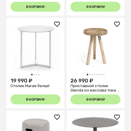
В КОРЗИНУ
В КОРЗИНУ
1
2
3
4
1
2
3
4
5
6
7
8
19 990 ₽
26 990 ₽
Столик Marae белый
Приставной столик
Glenda из массива тика Ø
35 см
В КОРЗИНУ
В КОРЗИНУ