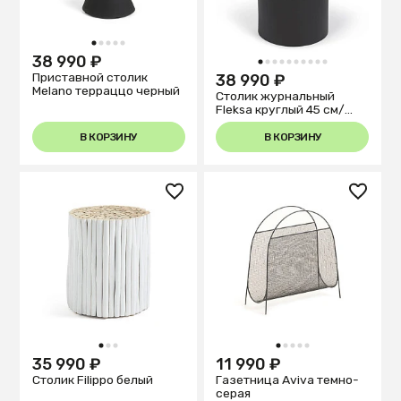
1
2
3
4
5
38 990 ₽
1
2
3
4
5
6
7
8
9
10
Приставной столик
38 990 ₽
Melano терраццо черный
Столик журнальный
Fleksa круглый 45 см/
черный
В КОРЗИНУ
В КОРЗИНУ
1
2
3
1
2
3
4
5
35 990 ₽
11 990 ₽
Столик Filippo белый
Газетница Aviva темно-
серая