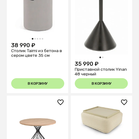
1
2
3
4
5
38 990 ₽
Столик Taimi из бетона в
сером цвете 35 см
1
2
35 990 ₽
Приставной столик Yinan
48 черный
В КОРЗИНУ
В КОРЗИНУ