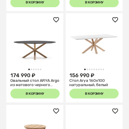
В КОРЗИНУ
В КОРЗИНУ
1
2
3
4
5
6
1
2
3
4
5
6
7
8
9
174 990 ₽
156 990 ₽
Овальный стол ARYA Argo
Стол Arya 160х100
из матового черного
натуральный, белый
стекла и стали с
эффектом дерева
В КОРЗИНУ
В КОРЗИНУ
200x100