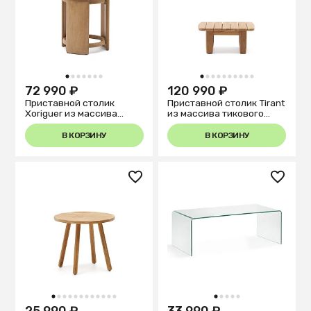
1
2
3
4
5
6
7
1
2
3
4
5
6
7
8
9
10
72 990 ₽
120 990 ₽
Приставной столик
Приставной столик Tirant
Xoriguer из массива
из массива тикового
эвкалипта Ø63,5 см
дерева 100% FSC
В КОРЗИНУ
В КОРЗИНУ
1
2
3
4
5
6
7
8
9
10
11
12
1
2
3
4
5
25 990 ₽
33 990 ₽