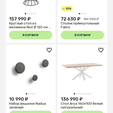
— 10%
1
2
3
4
5
6
1
2
3
4
157 990 ₽
72 630 ₽
80 700 ₽
Круглый стол из
Столик прямоугольный
меламина Niut Ø 120 см с
Fabro
натуральной отделкой и
стальными черными
В КОРЗИНУ
В КОРЗИНУ
ножками
1
2
3
4
5
1
2
3
4
5
6
7
8
9
10 990 ₽
136 990 ₽
Набор вешалок Nadua
Стол Arya 160x100 белый
зеленый
натуральный