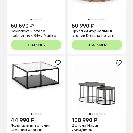
1
2
3
4
5
1
2
3
4
5
6
7
8
50 590 ₽
50 990 ₽
Комлпект 2 стола
Круглый журнальный
кофейнных Silvy Marble
столик Kohana ротанг
d65 см
В КОРЗИНУ
В КОРЗИНУ
1
2
3
4
5
1
2
3
4
5
6
7
44 990 ₽
108 990 ₽
Журнальный столик
2 стола Hadar
Greenhill черный
75см/45см-