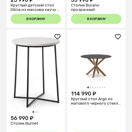
Круглый детский стол
Столик Burano
Dilcia из массива каучука
прозрачный
Ø 55 см
В КОРЗИНУ
В КОРЗИНУ
1
2
3
4
5
6
7
8
114 990 ₽
Круглый стол Argo из
матового черного стекла
и стальных ножек под
дерево, Ø 120
1
2
3
56 990 ₽
Столик Burnet