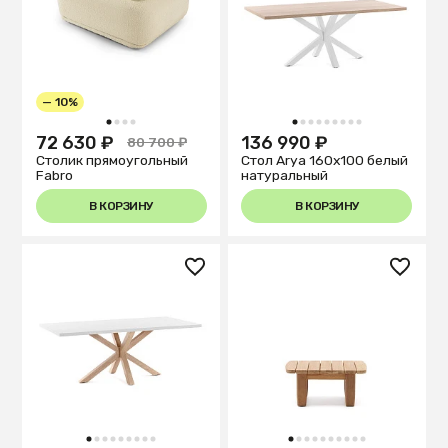
— 10%
1
2
3
4
1
2
3
4
5
6
7
8
9
72 630 ₽
136 990 ₽
80 700 ₽
Столик прямоугольный
Стол Arya 160x100 белый
Fabro
натуральный
В КОРЗИНУ
В КОРЗИНУ
1
2
3
4
5
6
7
8
9
1
2
3
4
5
6
7
8
9
10