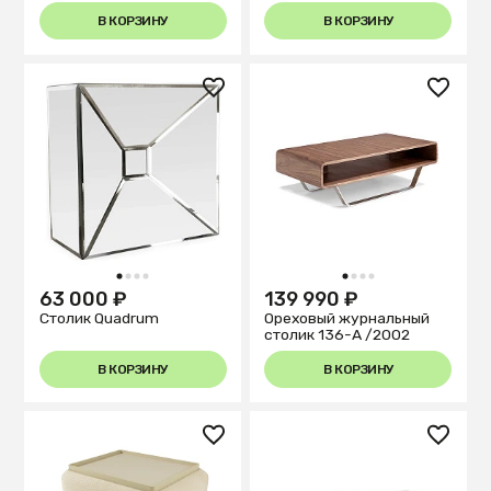
В КОРЗИНУ
В КОРЗИНУ
1
2
3
4
1
2
3
4
63 000 ₽
139 990 ₽
Столик Quadrum
Ореховый журнальный
столик 136-A /2002
В КОРЗИНУ
В КОРЗИНУ