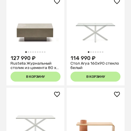
1
2
3
4
5
6
7
8
9
1
2
3
4
5
6
7
127 990 ₽
114 990 ₽
Rustella Журнальный
Стол Arya 160x90 стекло
столик из цемента 80 x
белый
60 см
В КОРЗИНУ
В КОРЗИНУ