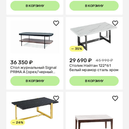
столешницей 45 x 30 см
В КОРЗИНУ
В КОРЗИНУ
— 35%
29 690 ₽
45 990 ₽
36 350 ₽
Столик Нэйтан 122*61
Стол журнальный Signal
белый мрамор сталь хром
PRIMA A (орех/черный
мат)
В КОРЗИНУ
В КОРЗИНУ
— 26%