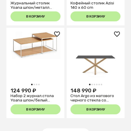
Журнальный столик
Кофейный столик Azisi
Yoana шпон/металл
140 x 60 cm
110x60см
В КОРЗИНУ
В КОРЗИНУ
1
2
3
4
1
2
3
4
5
6
124 990 ₽
148 990 ₽
Набор 2 журнал.стола
Стол Argo из матового
Yoana шпон/белый
черного стекла со
80x80см
стальными ножками под
дерево 160 x 90 см
В КОРЗИНУ
В КОРЗИНУ