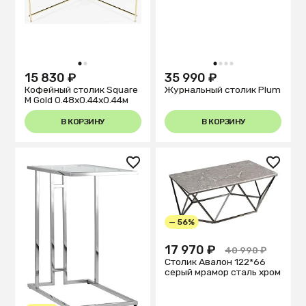
1
2
1
2
3
4
15 830 ₽
35 990 ₽
Кофейный столик Square
Журнальный столик Plum
M Gold 0.48x0.44x0.44м
В КОРЗИНУ
В КОРЗИНУ
— 56%
17 970 ₽
40 990 ₽
Столик Авалон 122*66
серый мрамор сталь хром