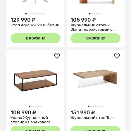
1
2
3
4
5
6
7
8
9
1
2
3
4
5
6
129 990 ₽
105 990 ₽
Стол Arya 160х100 белый
Журнальный столик
Olaria терракотовый с
дубовым шпоном
натуральной отделки 110
В КОРЗИНУ
В КОРЗИНУ
x 60
1
2
3
4
5
6
1
2
3
4
5
6
7
108 990 ₽
151 990 ₽
Yoana Журнальный
Журнальный стол Triss
столик из орехового
шпона и черного металла
110 x 60 см