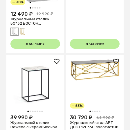
— 38%
1
2
3
4
5
12 490 ₽
19 990 ₽
Журнальный столик
50*32 БОСТОН
прозрачн./серебро
В КОРЗИНУ
В КОРЗИНУ
— 53%
1
2
3
4
5
6
7
1
2
3
4
5
39 990 ₽
30 720 ₽
64 990 ₽
Журнальный столик
Журнальный стол АРТ
Rewena с керамической
ДЕКО 120*60 золотистый