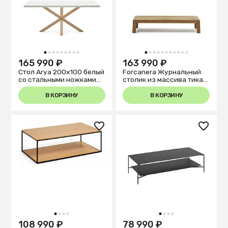
1
2
3
4
5
6
7
8
9
1
2
3
4
5
6
7
8
9
10
11
165 990 ₽
163 990 ₽
Стол Arya 200x100 белый
Forcanera Журнальный
со стальными ножками
столик из массива тика
под дерево
150 x 71 см
В КОРЗИНУ
В КОРЗИНУ
1
2
3
4
1
2
3
4
108 990 ₽
78 990 ₽