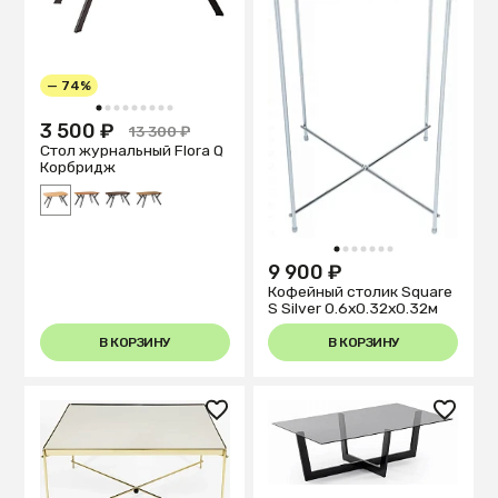
— 74%
1
2
3
4
5
6
7
8
9
3 500 ₽
13 300 ₽
Стол журнальный Flora Q
Корбридж
1
2
3
4
5
6
7
9 900 ₽
Кофейный столик Square
S Silver 0.6x0.32x0.32м
В КОРЗИНУ
В КОРЗИНУ