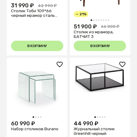
31 990 ₽
42 990 ₽
Столик Тоби 109*66
— 21%
черный мрамор сталь
золото
1
2
3
4
5
6
7
8
51 900 ₽
66 000 ₽
Столик из мрамора,
БАТЧИТ 3
В КОРЗИНУ
В КОРЗИНУ
1
2
3
4
1
2
3
4
5
60 990 ₽
44 990 ₽
Набор столиков Burano
Журнальный столик
Greenhill черный