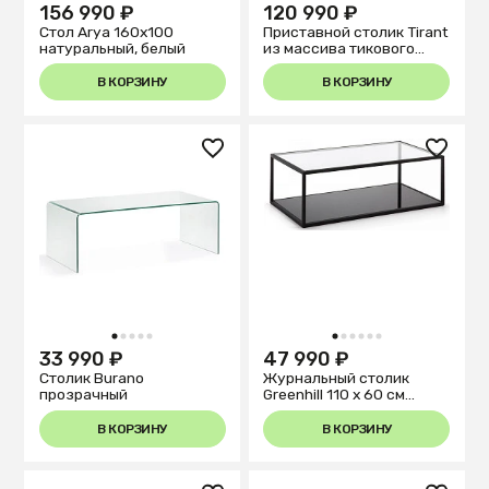
156 990 ₽
120 990 ₽
Стол Arya 160х100
Приставной столик Tirant
натуральный, белый
из массива тикового
дерева 100% FSC
В КОРЗИНУ
В КОРЗИНУ
1
2
3
4
5
1
2
3
4
5
6
33 990 ₽
47 990 ₽
Столик Burano
Журнальный столик
прозрачный
Greenhill 110 x 60 см
черный
В КОРЗИНУ
В КОРЗИНУ