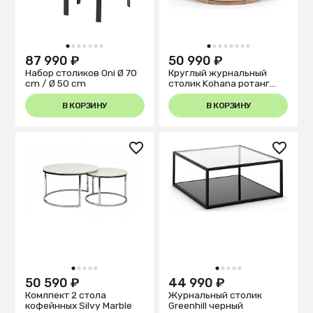
1
2
3
4
5
6
7
1
2
3
4
5
6
7
8
87 990 ₽
50 990 ₽
Набор столиков Oni Ø 70
Круглый журнальный
cm / Ø 50 cm
столик Kohana ротанг
d65 см
В КОРЗИНУ
В КОРЗИНУ
1
2
3
4
5
1
2
3
4
5
50 590 ₽
44 990 ₽
Комлпект 2 стола
Журнальный столик
кофейнных Silvy Marble
Greenhill черный