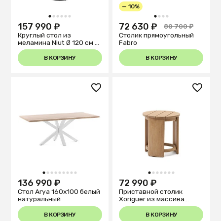
— 10%
1
2
3
4
5
6
1
2
3
4
157 990 ₽
72 630 ₽
80 700 ₽
Круглый стол из
Столик прямоугольный
меламина Niut Ø 120 см с
Fabro
натуральной отделкой и
стальными черными
В КОРЗИНУ
В КОРЗИНУ
ножками
1
2
3
4
5
6
7
8
9
1
2
3
4
5
6
7
136 990 ₽
72 990 ₽
Стол Arya 160x100 белый
Приставной столик
натуральный
Xoriguer из массива
эвкалипта Ø63,5 см
В КОРЗИНУ
В КОРЗИНУ