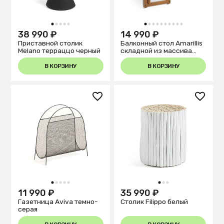
1
2
3
4
5
1
2
3
4
5
6
7
8
9
10
38 990 ₽
14 990 ₽
Приставной столик
Балконный стол Amarillis
Melano терраццо черный
складной из массива
акации
В КОРЗИНУ
В КОРЗИНУ
1
2
3
4
5
1
2
3
11 990 ₽
35 990 ₽
Газетница Aviva темно-
Столик Filippo белый
серая