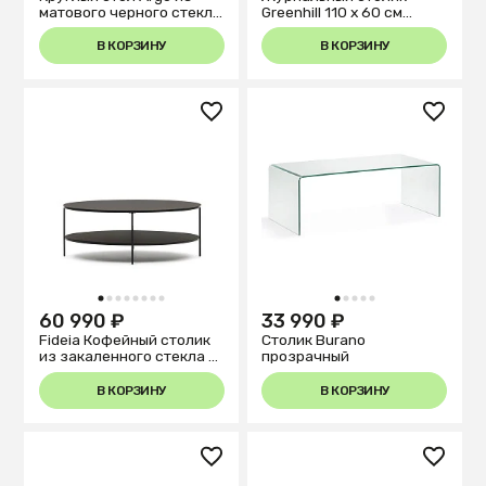
матового черного стекла
Greenhill 110 x 60 см
и стальных ножек под
черный
дерево, Ø 120
В КОРЗИНУ
В КОРЗИНУ
1
2
3
4
5
6
7
8
1
2
3
4
5
60 990 ₽
33 990 ₽
Fideia Кофейный столик
Столик Burano
из закаленного стекла и
прозрачный
металла с матовой
черной отделкой Ø 110 x
В КОРЗИНУ
В КОРЗИНУ
65 см