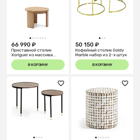
1
2
3
4
5
6
7
1
2
3
66 990 ₽
50 150 ₽
Приставной столик
Кофейный столик Goldy
Xoriguer из массива
Marble набор из 2-х штук
эвкалипта Ø64,5 см
В КОРЗИНУ
В КОРЗИНУ
1
2
3
4
1
2
3
4
5
6