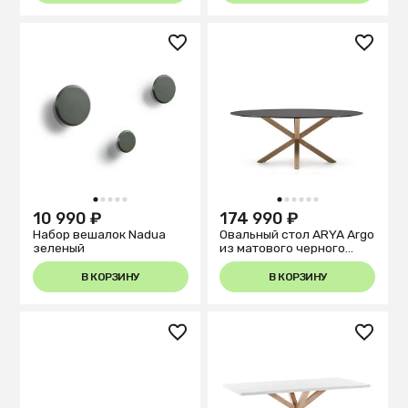
1
2
3
4
5
1
2
3
4
5
6
10 990 ₽
174 990 ₽
Набор вешалок Nadua
Овальный стол ARYA Argo
зеленый
из матового черного
стекла и стали с
эффектом дерева
В КОРЗИНУ
В КОРЗИНУ
200x100