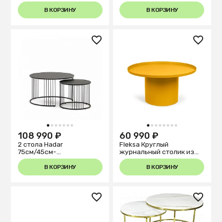
В КОРЗИНУ
В КОРЗИНУ
1
2
3
4
5
6
7
1
2
3
4
5
6
7
8
108 990 ₽
60 990 ₽
2 стола Hadar
Fleksa Круглый
75см/45см-
журнальный столик из
закал.стекло/металл
горчичного металла Ø 72
см
В КОРЗИНУ
В КОРЗИНУ