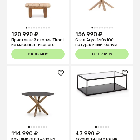
1
2
3
4
5
6
7
8
9
10
1
2
3
4
5
6
7
8
9
120 990 ₽
156 990 ₽
Приставной столик Tirant
Стол Arya 160х100
из массива тикового
натуральный, белый
дерева 100% FSC
В КОРЗИНУ
В КОРЗИНУ
1
2
3
4
5
6
7
8
1
2
3
4
5
6
114 990 ₽
47 990 ₽
Круглый стол Argo из
Журнальный столик