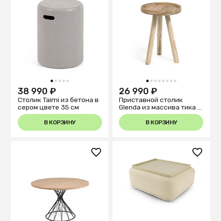
1
2
3
4
5
1
2
3
4
5
6
7
8
38 990 ₽
26 990 ₽
Столик Taimi из бетона в
Приставной столик
сером цвете 35 см
Glenda из массива тика Ø
35 см
В КОРЗИНУ
В КОРЗИНУ