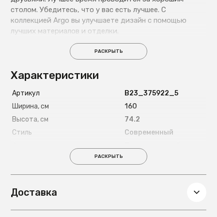
столом. Убедитесь, что у вас есть лучшее. С
коллекцией Argo вы улучшаете дизайн с помощью
лучших материалов и отделки.
РАСКРЫТЬ
Характеристики
Артикул
B23_375922_5
Ширина, см
160
Высота, см
74.2
Стиль
Современный
Форма
Прямоугольный
РАСКРЫТЬ
Цвет ножек
Бежевый;Светлое
дерево
Материал ножек
Металл
Доставка
Глубина, см
90
Вес, кг
60,2