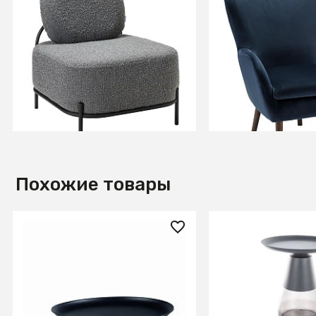
Кресло Gawaii Dark grey
Кресло Дижон Bl
+2
В КОРЗИНУ
В КОРЗИ
Похожие товары
23 870 ₽
30 840 ₽
Стол журнальный Signal
Стол журнальный
LIBRA (черный/золотой)
TIFFANY A (черн