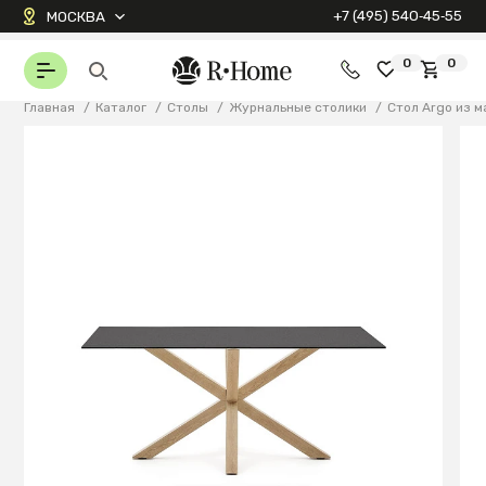
+7 (495) 540‑45‑55
МОСКВА
0
0
Главная
/
Каталог
/
Столы
/
Журнальные столики
/
Стол Argo из м