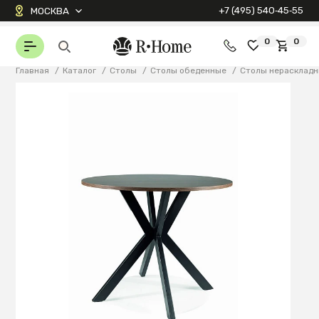
+7 (495) 540‑45‑55
МОСКВА
0
0
Главная
/
Каталог
/
Столы
/
Столы обеденные
/
Столы нерасклад