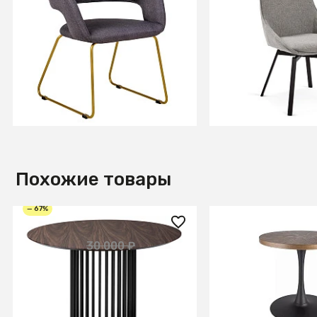
Кресло Hugs Тм.Сер/Link
Стул Haston све
Золото
+3
В КОРЗИНУ
В КОРЗИ
Похожие товары
— 67%
9 900 ₽
31 770 ₽
30 000 ₽
Стол обеденный Patrik д.110
Стол обеденный 
Американский орех /Чёрный
AMADEO 80 (орех
муар
мат)
+3