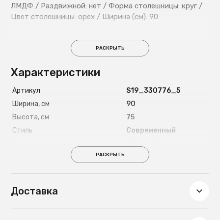
ЛМДФ / Раздвижной: нет / Форма столешницы: круг /
Цвет столешницы: орех / Ширина (см): 90
РАСКРЫТЬ
Характеристики
Артикул
S19_330776_5
Ширина, см
90
Высота, см
75
Стиль
Современный
Форма
Круглый
РАСКРЫТЬ
Цвет ножек
Черный
Материал ножек
Металл
Глубина, см
90
Доставка
Вес, кг
19
Цвет столешницы
Темно-
коричневый,