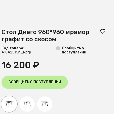
Стол Диего 960*960 мрамор
графит со скосом
Код товара:
Сообщить о
41042515h_мргр
поступлении
16 200 ₽
СООБЩИТЬ О ПОСТУПЛЕНИИ