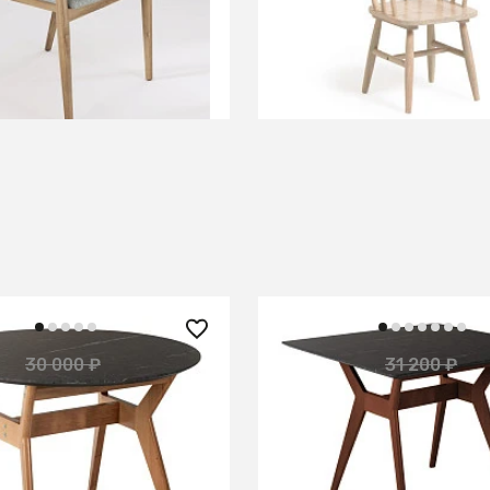
В КОРЗИНУ
В КОРЗИНУ
₽
17 600 ₽
30 000 ₽
31 200 ₽
— 60%
—
вик круглый д.860
Стол Нарвик 960*960 м
Графит
Графит Темный орех