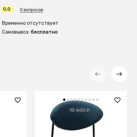
0,0
0 вопросов
Временно отсутствует
Самовывоз:
бесплатно
11 600 ₽
15 600 ₽
— 26%
массива
Стул Gawaii Blue