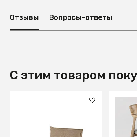
Отзывы
Вопросы-ответы
С этим товаром пок
21 350 ₽
21 732.
Стул кухонный Halmar K528
AL 103 С
(капучино/черный)