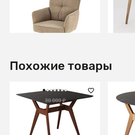
В КОРЗИНУ
Похожие товары
12 800 ₽
11 950 
30 000 ₽
— 57%
Стол Нарвик 860*860 Мрамор
Стол Нар
Графит Темный орех
Мрамор 