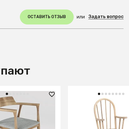
Задать вопрос
или
ОСТАВИТЬ ОТЗЫВ
упают
30 ₽
25 990 ₽
тул Киото (580*570*805)
Детский стул Daisa из 
каучука