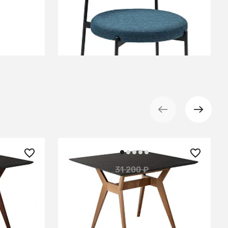
+6
В КОРЗИНУ
17 150 ₽
31 200 ₽
 44%
— 45%
рамор
Стол Нарвик квадратный
960*960 Мрамор Графит