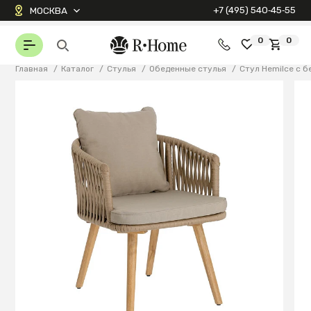
+7 (495) 540‑45‑55
МОСКВА
0
0
Главная
/
Каталог
/
Стулья
/
Обеденные стулья
/
Стул Hemilce с 