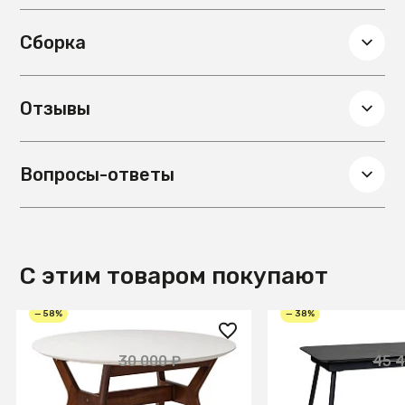
сборки в комплектацию включены инструкция и
крепеж. Стул рекомендуется использовать под
Сборка
навесом.
Отзывы
Вопросы-ответы
С этим товаром покупают
— 58%
— 38%
12 550 ₽
28 350 ₽
30 000 ₽
45 4
Стол Нарвик д.860 Белый
Стол Месси разд