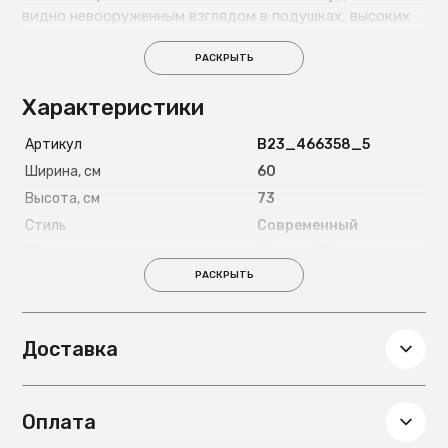
видно невооруженным взглядом в подушках, высоких
подлокотниках, глубоком сиденье. Дизайн элегантный
и современный. А возможность использовать его на
РАСКРЫТЬ
открытом воздухе – настоящий подарок для тех, кто
Характеристики
любит проводить время с комфортом на своей
террасе. Стул создан из древесины акации, которая
Артикул
B23_466358_5
покрыта прозрачным лаком для защиты от солнца и
влаги. Каркас сборный, состоит из опоры на четырех
Ширина, см
60
круглых ножках и сиденья с дугообразной спинкой.
Высота, см
73
Ширина подлокотников – 3 см. На ножках есть
Стиль
Современный
пластичные наконечники, которые улучшают
Цвет ножек
Бежевый;Светлое
устойчивость на неровном покрытии. Сиденье
дерево
РАСКРЫТЬ
оплетено бежевой веревкой (100% полиэстер) и
Материал ножек
Дерево
дополнено двумя подушками толщиной по 5 см.
Наполнитель подушек – синтетическая пена
Глубина, см
64
плотностью 20 кг/м3. Чехлы съемные. Допустимая
Доставка
Вес, кг
6,5
весовая нагрузка на стул – 130 кг. Размеры: ширина –
Подлокотники
Есть
48 см, высота – 73 см, глубина – 58 см, глубина
сиденья – 55 см, высота ножек – 40 см. Вес изделия –
Оплата
6,2 кг. Изделие поставляется в разобранном виде. Для