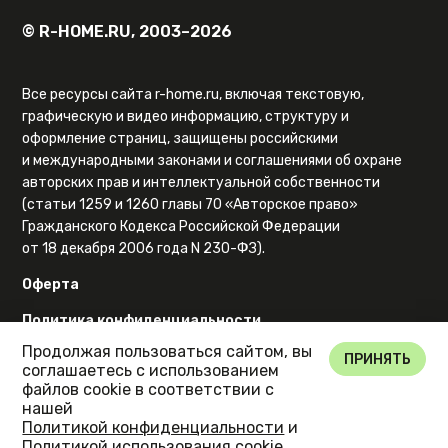
© R-HOME.RU, 2003–2026
Все ресурсы сайта r-home.ru, включая текстовую,
графическую и видео информацию, структуру и
оформление страниц, защищены российскими
и международными законами и соглашениями об охране
авторских прав и интеллектуальной собственности
(статьи 1259 и 1260 главы 70 «Авторское право»
Гражданского Кодекса Российской Федерации
от 18 декабря 2006 года N 230-ФЗ).
Оферта
Политика конфиденциальности
Продолжая пользоваться сайтом, вы
Карта сайта
ПРИНЯТЬ
соглашаетесь с использованием
файлов cookie в соответствии с
нашей
Политикой конфиденциальности
и
Политикой использования cookie
.