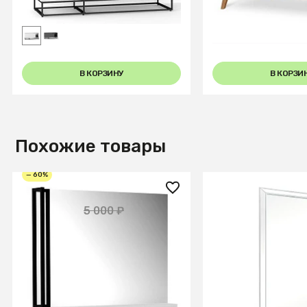
15
В КОРЗИНУ
В КОРЗИ
Похожие товары
— 60%
2 000 ₽
58 800 ₽
5 000 ₽
Зеркало City навесное 80 см.
Зеркало Mirage W
Белый