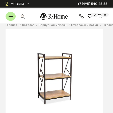
+7 (495) 540‑45‑55
МОСКВА
0
0
Главная
/
Каталог
/
Корпусная мебель
/
Стеллажи и полки
/
Стелл