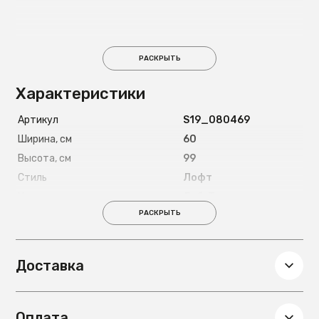
РАСКРЫТЬ
Характеристики
Артикул
S19_080469
Ширина, см
60
Высота, см
99
Стиль
Лофт
Цвет корпуса
Дуб, Темно-
коричневый
РАСКРЫТЬ
Материал корпуса
МДФ, Металл
Глубина, см
40
Доставка
Вес, кг
19
Оплата