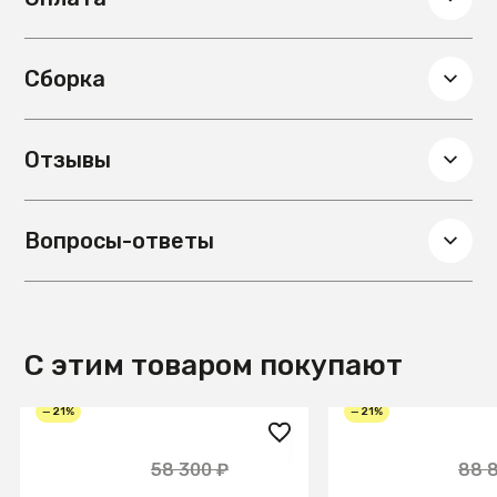
Сборка
Отзывы
Вопросы-ответы
С этим товаром покупают
— 21%
— 21%
45 900 ₽
69 900 ₽
58 300 ₽
88 