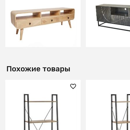
Консоль из массива, АУДУН 3
Тумба из массив
ящика
Платина
В КОРЗИНУ
В КОРЗИ
Похожие товары
10 450 ₽
7 940 ₽
Стеллаж NARVIK REG-2 (дуб
Стеллаж NARVIK 
сонома/черный)
сонома/черный)
СООБЩИТЬ О ПОСТУ
В КОРЗИНУ
Временно отсутств