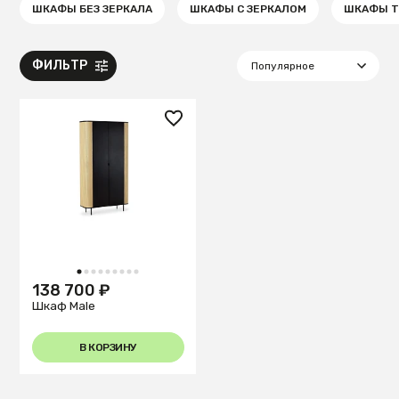
ШКАФЫ БЕЗ ЗЕРКАЛА
ШКАФЫ С ЗЕРКАЛОМ
ШКАФЫ Т
ФИЛЬТР
1
2
3
4
5
6
7
8
9
138 700 ₽
Шкаф Male
В КОРЗИНУ