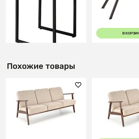
Корбридж
Корбридж
В КОРЗИНУ
В КОРЗИ
Похожие товары
98 150 ₽
73 660 ₽
Диван HALMAR MILANO 3S
Диван HALMAR M
tap. Castel 15 бежевый/орех
tap. Castel 15 бе