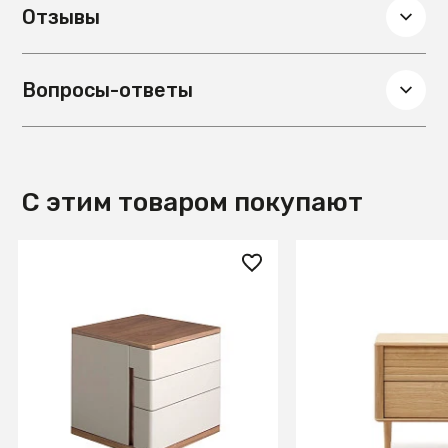
Отзывы
Вопросы-ответы
С этим товаром покупают
127 990 ₽
139 990 ₽
Прикроватная тумбочка
Lenon Тумбочка 
7166/MB2320NS из серого
из шпона дуба 50
лака и шпона ореха