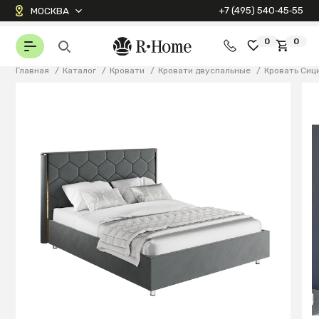
+7 (495) 540‑45‑55
МОСКВА
0
0
Главная
/
Каталог
/
Кровати
/
Кровати двуспальные
/
Кровать Сиц