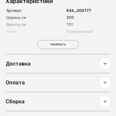
Характеристики
Артикул
K46_200777
Ширина, см
200
Высота, см
130
Стиль
Современный
Подъёмный механизм
Есть
РАСКРЫТЬ
Страна
Россия
Длина спального места, см
200
Ширина спального места, см
200
Доставка
Материал ножек
Металлические 8
см
Глубина, см
200
Оплата
Вес, кг
145
Материал основания под
металлокаркас с
матрас
деревянными
Сборка
ламелями
Материал обивки
Микровелюр