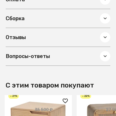
Сборка
Отзывы
Вопросы-ответы
С этим товаром покупают
— 21%
— 22%
27 900 ₽
21 900 ₽
35 500 ₽
27 9