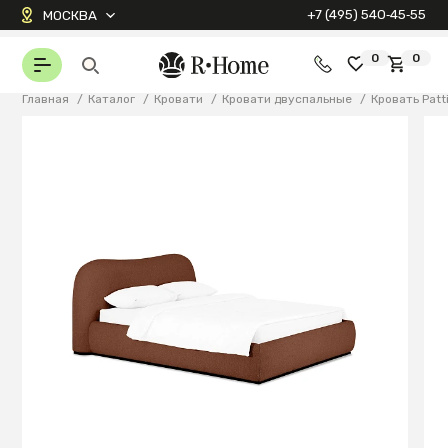
+7 (495) 540‑45‑55
МОСКВА
0
0
Главная
/
Каталог
/
Кровати
/
Кровати двуспальные
/
Кровать Patt